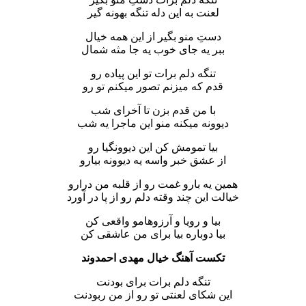
لعنت به این دله تنگه بهونه گیر
دستِ منو بگیر از این همه خیال
ببر یه جای خوب یه جا مثه شمال
تنگه دلم برات تو این پیاده رو
قدم که میزنم تصور میکنم تو رو
با من قدم بزن تا آخرای شب
دیوونه میکنه منو این ماجرا یه شب
بیا تمومش کن این دیوونگیا رو
از عشق خبر واسه یه دیوونه بیارو
همین یه بارو غمت رو از قلبه من درارو
خیالت این چند وقته دلم رو از پا در آورد
بیا و رویا و آرزوهامو واقعی کن
بیا دوباره بیا برای من عاشقی کن
تکست آهنگ خیال مهدی احمدوند
تنگه دلم برات برای بودنت
این شکای لعنتی تو رو از من ربودنت