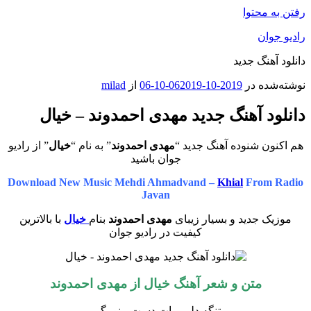
رفتن به محتوا
رادیو جوان
دانلود آهنگ جدید
نوشته‌شده در
2019-10-06
2019-10-06
از
milad
دانلود آهنگ جدید مهدی احمدوند – خیال
هم اکنون شنوده آهنگ جدید “
مهدی احمدوند
” به نام “
خیال
” از رادیو
جوان باشید
Download New Music Mehdi Ahmadvand –
Khial
From Radio
Javan
موزیک جدید و بسیار زیبای
مهدی احمدوند
بنام
خیال
با بالاترین
کیفیت در رادیو جوان
متن و شعر آهنگ خیال از مهدی احمدوند
تنگه دلم برات دستِ منو بگیر