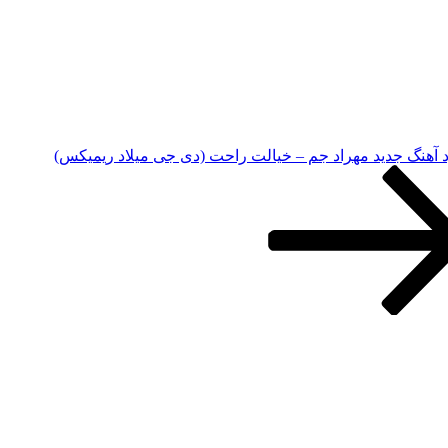
د آهنگ جدید مهراد جم – خیالت راحت (دی جی میلاد ریمیکس)