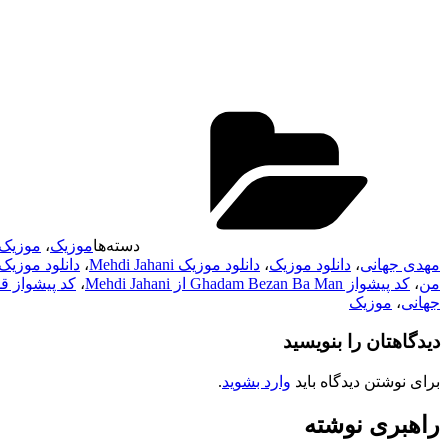
دسته‌ها
موزیک
،
موزیک 
مهدی جهانی
،
دانلود موزیک
،
دانلود موزیک Mehdi Jahani
،
دانلود موزیک
من
،
کد پیشواز Ghadam Bezan Ba Man از Mehdi Jahani
،
کد پیشواز ق
جهانی
،
موزیک
دیدگاهتان را بنویسید
برای نوشتن دیدگاه باید
وارد بشوید
.
راهبری نوشته