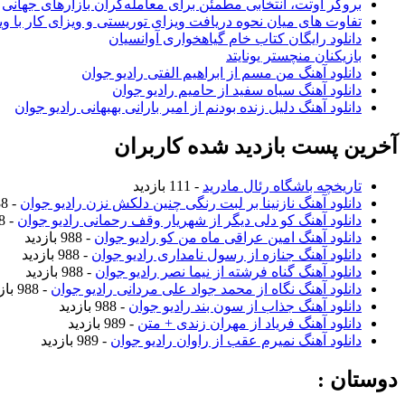
بروکر اوتت، انتخابی مطمئن برای معامله‌گران بازارهای جهانی
تفاوت های میان نحوه دریافت ویزای توریستی و ویزای کار با وی
دانلود رایگان کتاب خام گیاهخواری آوانسیان
بازیکنان منچستر یونایتد
دانلود آهنگ من مسم از ابراهیم الفتی رادیو جوان
دانلود آهنگ سیاه سفید از حامیم رادیو جوان
دانلود آهنگ دلیل زنده بودنم از امیر بارانی بهبهانی رادیو جوان
آخرین پست بازدید شده کاربران
تاریخچه باشگاه رئال مادرید
- 111 بازدید
دانلود آهنگ نازنینا بر لبت رنگی چنین دلکش نزن رادیو جوان
- 988 بازدید
دانلود آهنگ کو دلی دیگر از شهریار وقف رحمانی رادیو جوان
- 988 بازدید
دانلود آهنگ امین عراقی ماه من کو رادیو جوان
- 988 بازدید
دانلود آهنگ جنازه از رسول نامداری رادیو جوان
- 988 بازدید
دانلود آهنگ گناه فرشته از نیما نصر رادیو جوان
- 988 بازدید
دانلود آهنگ نگاه از محمد جواد علی مردانی رادیو جوان
- 988 بازدید
دانلود آهنگ جذاب از سون بند رادیو جوان
- 988 بازدید
دانلود آهنگ فریاد از مهران زندی + متن
- 989 بازدید
دانلود آهنگ نمیرم عقب از راوان رادیو جوان
- 989 بازدید
دوستان :