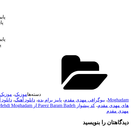
پای
پا
پای
پ
دسته‌ها
موزیک
،
موزیک 
Moghadam
،
بیوگرافی مهدی مقدم
،
پاییز برام بده
،
دانلود آهنگ
،
دانلود آهنگ dam
های مهدی مقدم
،
کد پیشواز Paeez Baram Badeh از Mehdi Moghadam
مهدی مقدم
دیدگاهتان را بنویسید