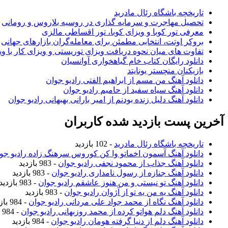
تاریخچه باشگاه رئال مادرید
تحصیل مهاجرت و سرمایه گذاری در روسیه بلاروس و رومانی
معرفی تور کوبا و ویزای کوبا، تور اقساطی مالزی
بروکر اوتت، انتخابی مطمئن برای معامله‌گران بازارهای جهانی
تفاوت های میان نحوه دریافت ویزای توریستی و ویزای کار با وی
دانلود رایگان کتاب خام گیاهخواری آوانسیان
بازیکنان منچستر یونایتد
دانلود آهنگ من مسم از ابراهیم الفتی رادیو جوان
دانلود آهنگ سیاه سفید از حامیم رادیو جوان
دانلود آهنگ دلیل زنده بودنم از امیر بارانی بهبهانی رادیو جوان
آخرین پست بازدید شده کاربران
تاریخچه باشگاه رئال مادرید
- 102 بازدید
دانلود آهنگ آسمون اخماتو وا کن کوروس سرهنگ زاده رادیو جو
دانلود آهنگ جذاب از محمود نجفی رادیو جوان
- 983 بازدید
دانلود آهنگ جنازه از رسول نامداری رادیو جوان
- 983 بازدید
دانلود آهنگ تو نیستی و من هنوز عاشقم رادیو جوان
- 983 بازدید
دانلود آهنگ یه من یه تو از آژوان رادیو جوان
- 983 بازدید
دانلود آهنگ نگاه از محمد جواد علی مردانی رادیو جوان
- 984 بازدید
دانلود آهنگ دلم هواتو کرده از محمد روزبهانی رادیو جوان
- 984 بازدید
دانلود آهنگ دلم از دنیا گرفته هومان رادیو جوان
- 984 بازدید