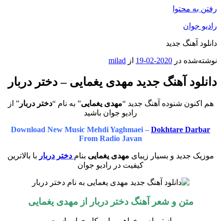
رفتن به محتوا
رادیو جوان
دانلود آهنگ جدید
نوشته‌شده در
2020-02-19
از
milad
دانلود آهنگ جدید مهدی یغمایی – دختر دربار
هم اکنون شنوده آهنگ جدید “
مهدی یغمایی
” به نام “
دختر دربار
” از
رادیو جوان باشید
Download New Music Mehdi Yaghmaei –
Dokhtare Darbar
From Radio Javan
موزیک جدید و بسیار زیبای
مهدی یغمایی
بنام
دختر دربار
با بالاترین
کیفیت در رادیو جوان
متن و شعر آهنگ دختر دربار از مهدی یغمایی
از تو بله میخواهم و این کل جواب است