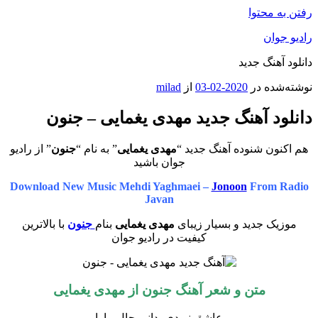
رفتن به محتوا
رادیو جوان
دانلود آهنگ جدید
نوشته‌شده در
2020-02-03
از
milad
دانلود آهنگ جدید مهدی یغمایی – جنون
هم اکنون شنوده آهنگ جدید “
مهدی یغمایی
” به نام “
جنون
” از رادیو
جوان باشید
Download New Music Mehdi Yaghmaei –
Jonoon
From Radio
Javan
موزیک جدید و بسیار زیبای
مهدی یغمایی
بنام
جنون
با بالاترین
کیفیت در رادیو جوان
متن و شعر آهنگ جنون از مهدی یغمایی
عاشق نبودی بدانی حال مارا