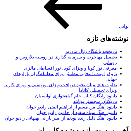
های تازه
ریخچه باشگاه رئال مادرید
صیل مهاجرت و سرمایه گذاری در روسیه بلاروس و
مانی
رفی تور کوبا و ویزای کوبا، تور اقساطی مالزی
وکر اوتت، انتخابی مطمئن برای معامله‌گران بازارهای
انی
اوت های میان نحوه دریافت ویزای توریستی و ویزای کار با
زای تحصیلی کانادا
نلود رایگان کتاب خام گیاهخواری آوانسیان
زیکنان منچستر یونایتد
نلود آهنگ من مسم از ابراهیم الفتی رادیو جوان
نلود آهنگ سیاه سفید از حامیم رادیو جوان
نلود آهنگ دلیل زنده بودنم از امیر بارانی بهبهانی رادیو جوان
 پست بازدید شده کاربران