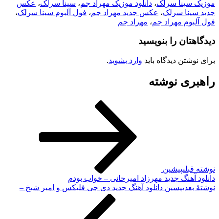
ینا سرلک
،
دانلود موزیک مهراد جم
،
سینا سرلک
،
عکس
نا سرلک
،
عکس جدید مهراد جم
،
فول آلبوم سینا سرلک
،
م مهراد جم
،
مهراد جم
ان را بنویسید
تن دیدگاه باید
وارد بشوید
.
ی نوشته
لی
پیشین
هنگ جدید مهرزاد امیرخانی – خواب بودم
دی
پسین
دانلود آهنگ جدید دی جی فلیکس و امیر شیخ –