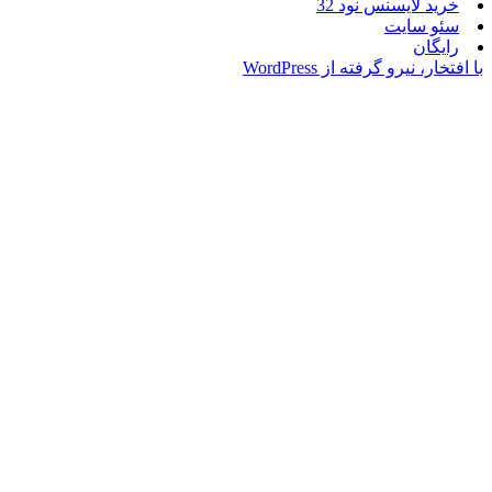
لایسنس نود 32
سایت
ن
یرو گرفته از WordPress