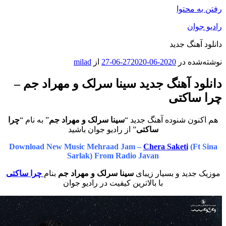
محتوا
ان
هنگ جدید
ه در
2020-06-27
2020-06-27
از
milad
د آهنگ جدید سینا سرلک و مهراد جم –
اکتی
ن شنوده آهنگ جدید “
سینا سرلک و مهراد جم
” به نام “
چرا
ساکتی
” از رادیو جوان باشید
Download New Music Mehraad Jam –
Chera Saketi
(F
Sarlak) From Radio Javan
دید و بسیار زیبای
سینا سرلک و مهراد جم
بنام
چرا ساکتی
با بالاترین کیفیت در رادیو جوان