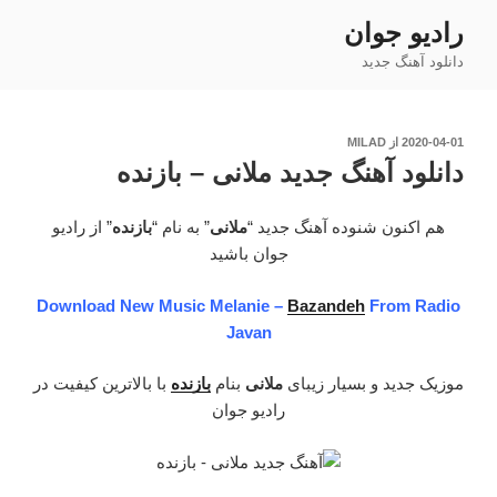
فتن
رادیو جوان
ه
دانلود آهنگ جدید
حتوا
نوشته‌شده
2020-04-01
از
MILAD
در
دانلود آهنگ جدید ملانی – بازنده
هم اکنون شنوده آهنگ جدید “
ملانی
” به نام “
بازنده
” از رادیو
جوان باشید
Download New Music Melanie –
Bazandeh
From Radio
Javan
موزیک جدید و بسیار زیبای
ملانی
بنام
بازنده
با بالاترین کیفیت در
رادیو جوان