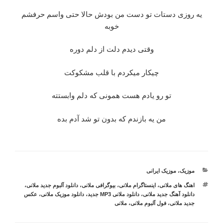
یه روزی دستات تو دست من بودش حالا حتی واسم حرفشم
خوبه
وقتی دیدم دلت از دلم دوره
چیکار میکردم با قلب مشکوکت
تو رو یادم هست همونی که دلم وابستته
من یه بازندم که بدون تو شد آدم بده
دسته‌ها
موزیک
،
موزیک ایرانی
برچسب‌ها
اهنگ های ملانی
،
اینستاگرام ملانی
،
بیوگرافی ملانی
،
دانلود آلبوم جدید ملانی
،
دانلود آهنگ جدید ملانی
،
دانلود ملانی MP3 جدید
،
دانلود موزیک ملانی
،
عکس
جدید ملانی
،
فول آلبوم ملانی
،
ملانی