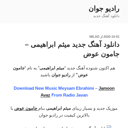
فتن
رادیو جوان
ه
دانلود آهنگ جدید
حتوا
نوشته‌شده
2020-10-01
از
MILAD
در
دانلود آهنگ جدید میثم ابراهیمی –
جامون عوض
هم اکنون شنوده آهنگ جدید “
میثم ابراهیمی
” به نام “
جامون
عوض”
از
رادیو جوان
باشید
Download New Music Meysam Ebrahimi –
Jamoon
Avaz
From Radio Javan
موزیک جدید و بسیار زیبای
میثم ابراهیمی
بنام
جامون عوض
با
بالاترین کیفیت در رادیو جوان