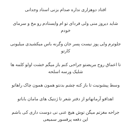
افتاد دوهزاری نداره صدام بزنی استاد وجدانی
شاید دیروز منی ولی فردای تو ام وایستادم رو مخ و سرمای
خودم
جلوترم ولی پوز نیست پسر جان وگرنه باس میکشیدی میلیونی
کارتو
تا اعماق روح مریضتو جراحی کنم باز میگم خشت اولو کلمه ها
شلیک ورسه اسلحه
وسط پیشونیت تا باز کنه چشم بدنتو همون همون چاک راهاتو
اهدافو آرمانهاتو از دفتر شعر تا ژنتیک های مامان باباتو
جراحه مغزتم میگن توش هیچ عنی نی دوست داری کی باشم
این دفعه پرفسور سمیعی