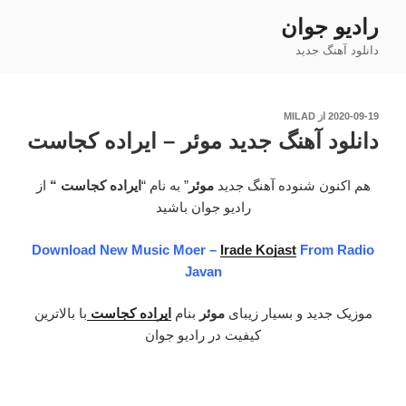
فتن
رادیو جوان
ه
دانلود آهنگ جدید
حتوا
نوشته‌شده
2020-09-19
از
MILAD
در
دانلود آهنگ جدید موئر – ایراده کجاست
هم اکنون شنوده آهنگ جدید
موئر
” به نام “
ایراده کجاست “
از
رادیو جوان باشید
Download New Music Moer –
Irade Kojast
From Radio
Javan
موزیک جدید و بسیار زیبای
موئر
بنام
ایراده کجاست
با بالاترین
کیفیت در رادیو جوان