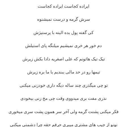
ایراده کجاست ایراده کجاست
سرش گرمه و درست نمیشنوه
کی گفته پول بده البته با پرستیژش
دم خور هر خری نمیشیم میلنگه پای استیلش
تیک تیک هاتونم که علی اصغریه دادا بکش زیرش
تیمها رو در حد مالی ببندیم با ما بره زیرش
تو چی میگذری چند ساله دیگه داری خودزنی میکنی
نذری مفت بری میدووی وقت چی مخ زنی بیخودی
فکر میکنی پشتت گرمه ولی آخر سر همون پشت سری میخوری
نونو از جیب های مشتری میبری حرفم حقه چرا دشمنی میکنی