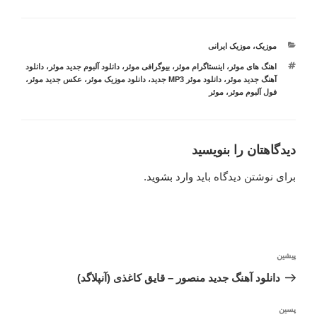
دسته‌ها
موزیک
،
موزیک ایرانی
برچسب‌ها
اهنگ های موئر
،
اینستاگرام موئر
،
بیوگرافی موئر
،
دانلود آلبوم جدید موئر
،
دانلود
آهنگ جدید موئر
،
دانلود موئر MP3 جدید
،
دانلود موزیک موئر
،
عکس جدید موئر
،
فول آلبوم موئر
،
موئر
دیدگاهتان را بنویسید
برای نوشتن دیدگاه باید
وارد بشوید
.
راهبری
نوشته
پیشین
نوشته
قبلی
دانلود آهنگ جدید منصور – قایق کاغذی (آنپلاگد)
نوشته‌ٔ
پسین