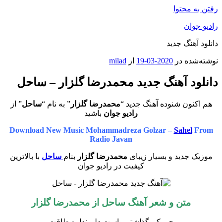
رفتن به محتوا
رادیو جوان
دانلود آهنگ جدید
نوشته‌شده در
2020-03-19
از
milad
دانلود آهنگ جدید محمدرضا گلزار – ساحل
هم اکنون شنوده آهنگ جدید “
محمدرضا گلزار
” به نام “
ساحل
” از
رادیو جوان
باشید
Download New Music Mohammadreza Golzar –
Sahel
From
Radio Javan
موزیک جدید و بسیار زیبای
محمدرضا گلزار
بنام
ساحل
با بالاترین
کیفیت در رادیو جوان
متن و شعر آهنگ
ساحل
از محمدرضا گلزار
چی کم گذاشتم واست دلم نداره طاقت