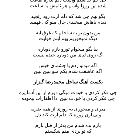
شده این روزا واسم هر ثانیش یه ساعت
بگو بهم چی شد که دلم ازت زود رنجید
دیدم باهاش میخندی حال منو کی فهمید
من بدون تو یه ساحلم که غرق آبه
دیگه نمیخوریم بهم اینم جوابت
بیا بگو میخوام تورو بازم دوباره
اگه روی لبای من دوباره خنده نیست
اگه قیدتو زدم با چشمای خیس
اگه عاشقت شدم یکم منو ببین ببین
تکست آهنگ ساحل محمدرضا گلزار
چی فکر کردی با خودت میگی دورم از این آدما پره
چی فکر کردی با خودت ببین ادا اطفارات بیخوده
میری و میخوری یه روزی از همه ضربه
ولی اون روزه که دلم ازت کند دل
بازم بده شدم من بدتر از قبل بازم
که تو بردی منم شکستم