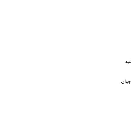
ید
 جوان