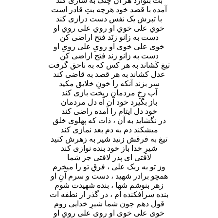
بت بنوازد هر آن چنگ به سازی کند
آمده با قصد خود هرچه بتِ قادر است
با تبرش یک نفس دست درازی کند
خویِ علی خویِ او رویِ علی رویِ او
دست به زانو زنَد فتح اراضی کن
خوی علی خوی او رویِ علی رویِ او
دست به زانو زند فتح اراضی کن
تیغ کَشاند به هر کس که به ناحق گرفت
عدل کشاند به هر قصد به قاضی کند
سر بزند آنکه را خونِ خلایق مکید
آب رخِ مردمان ریخت بازی کند
باز بگیرد خود آن آه دل مردمان
خود دل ایتام را آمده راضی کند
در نگشاید به آن ، ذات که پهلوی خلق
میشکند دم به دم بعد نمازی کند
تیغ به فرقش زنید شیر به زهرش کنید
شیرِ خدا باز خود بنده نوازی کند
لافتی ای پدر لافتی جز شما
وز تو به ربک علی ، فرقِ تو را میخرم
همچو برادر شهید ، دست و سرم آنِ او
زهر بنوشم شها ، بنده شهیدت شوم
بنده سرافکنده ام ، در گذر از نطفه ات
قول دهم چون شما شیرِ خدایی روم
خوی علی خوی او روی علی رویِ او