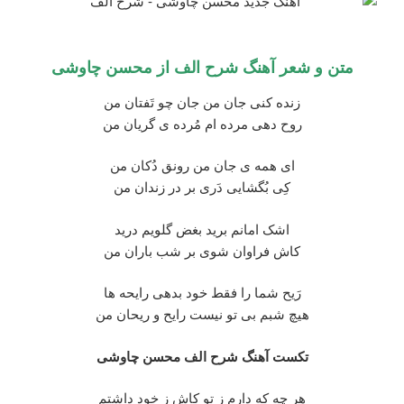
متن و شعر آهنگ
شرح الف
از محسن چاوشی
زنده کنی جان من جان چو تَفتان من
روح دهی مرده ام مُرده ی گریان من
ای همه ی جان من رونق دُکان من
کِی بُگشایی دَری بر در زندان من
اشک امانم برید بغض گلویم درید
کاش فراوان شوی بر شب باران من
رَیح شما را فقط خود بدهی رایحه ها
هیچ شبم بی تو نیست رایح و ریحان من
تکست آهنگ شرح الف محسن چاوشی
هر چه که دارم ز تو کاش ز خود داشتم