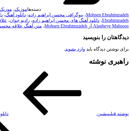
دسته‌ها
موزیک
،
موزیک 
Mohsen Ebrahimzadeh
،
بیوگرافی محسن ابراهیم زاده
،
دانلود آهنگ
،
دانل
Ebrahimzadeh
،
دانلود آهنگ های محسن ابراهیم زاده
،
رادیو جوان
،
علا
Alagheye Mahsoos از Mohsen Ebrahimzadeh
،
متن آهنگ علاقه محسو
دیدگاهتان را بنویسید
برای نوشتن دیدگاه باید
وارد بشوید
.
راهبری نوشته
نوشته قبلی
پیشین
دانلو