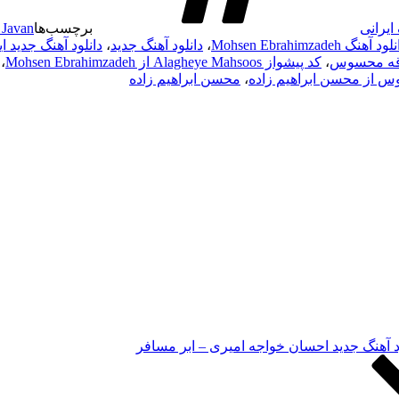
ایرانی
برچسب‌ها
 Javan
ود آهنگ Mohsen Ebrahimzadeh
،
دانلود آهنگ جدید
،
دانلود آهنگ جدید ای
قه محسوس
،
کد پیشواز Alagheye Mahsoos از Mohsen Ebrahimzadeh
،
س از محسن ابراهیم زاده
،
محسن ابراهیم زاده
د آهنگ جدید احسان خواجه امیری – ابر مسافر