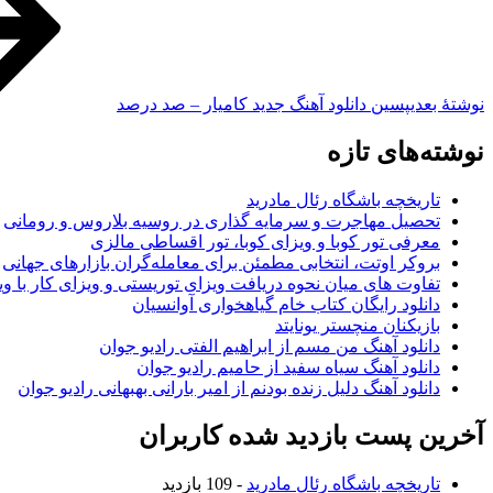
نوشته‌ٔ بعدی
پسین
دانلود آهنگ جدید کامیار – صد درصد
نوشته‌های تازه
تاریخچه باشگاه رئال مادرید
تحصیل مهاجرت و سرمایه گذاری در روسیه بلاروس و رومانی
معرفی تور کوبا و ویزای کوبا، تور اقساطی مالزی
بروکر اوتت، انتخابی مطمئن برای معامله‌گران بازارهای جهانی
تفاوت های میان نحوه دریافت ویزای توریستی و ویزای کار با وی
دانلود رایگان کتاب خام گیاهخواری آوانسیان
بازیکنان منچستر یونایتد
دانلود آهنگ من مسم از ابراهیم الفتی رادیو جوان
دانلود آهنگ سیاه سفید از حامیم رادیو جوان
دانلود آهنگ دلیل زنده بودنم از امیر بارانی بهبهانی رادیو جوان
آخرین پست بازدید شده کاربران
تاریخچه باشگاه رئال مادرید
- 109 بازدید