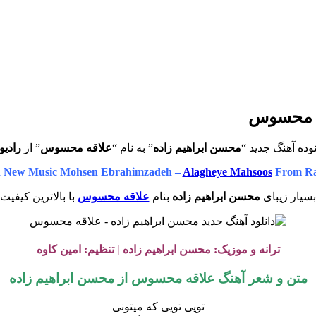
قه محسوس
ده آهنگ جدید “
محسن ابراهیم زاده
” به نام “
علاقه محسوس
” از
رادیو
 New Music Mohsen Ebrahimzadeh –
Alagheye Mahsoos
From Ra
بسیار زیبای
محسن ابراهیم زاده
بنام
علاقه محسوس
با بالاترین کیفیت
ترانه
و
موزیک: محسن ابراهیم زاده | تنظیم:
امین کاوه
متن و شعر آهنگ علاقه محسوس از
محسن ابراهیم زاده
تویی تویی که میتونی