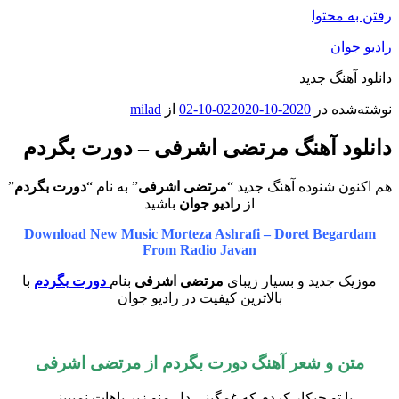
رفتن به محتوا
رادیو جوان
دانلود آهنگ جدید
نوشته‌شده در
2020-10-02
2020-10-02
از
milad
دانلود آهنگ مرتضی اشرفی – دورت بگردم
هم اکنون شنوده آهنگ جدید “
مرتضی اشرفی
” به نام “
دورت بگردم
”
از
رادیو جوان
باشید
Download New Music Morteza Ashrafi – Doret Begardam
From Radio Javan
موزیک جدید و بسیار زیبای
مرتضی اشرفی
بنام
دورت بگردم
با
بالاترین کیفیت در رادیو جوان
متن و شعر آهنگ دورت بگردم از
مرتضی اشرفی
با تو چیکار کردم که غمگینی دل منو زیر پاهات نمیبینی