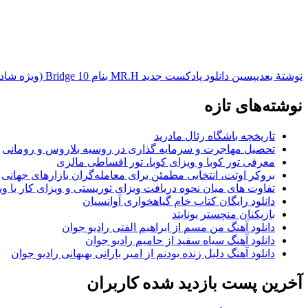
نوشته‌ٔ بعدی
پسین
دانلود پادکست جدید MR.H بنام Bridge 10 (ویژه شادمهر عقیلی)
نوشته‌های تازه
تاریخچه باشگاه رئال مادرید
تحصیل مهاجرت و سرمایه گذاری در روسیه بلاروس و رومانی
معرفی تور کوبا و ویزای کوبا، تور اقساطی مالزی
بروکر اوتت، انتخابی مطمئن برای معامله‌گران بازارهای جهانی
تفاوت های میان نحوه دریافت ویزای توریستی و ویزای کار با وی
دانلود رایگان کتاب خام گیاهخواری آوانسیان
بازیکنان منچستر یونایتد
دانلود آهنگ من مسم از ابراهیم الفتی رادیو جوان
دانلود آهنگ سیاه سفید از حامیم رادیو جوان
دانلود آهنگ دلیل زنده بودنم از امیر بارانی بهبهانی رادیو جوان
آخرین پست بازدید شده کاربران