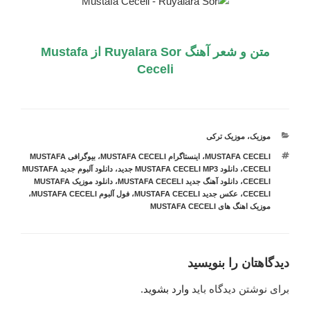
متن و شعر آهنگ Ruyalara Sor از
Mustafa
Ceceli
دسته‌ها
موزیک
،
موزیک ترکی
برچسب‌ها
MUSTAFA CECELI
،
اینستاگرام MUSTAFA CECELI
،
بیوگرافی MUSTAFA
CECELI
،
دانلود MUSTAFA CECELI MP3 جدید
،
دانلود آلبوم جدید MUSTAFA
CECELI
،
دانلود آهنگ جدید MUSTAFA CECELI
،
دانلود موزیک MUSTAFA
CECELI
،
عکس جدید MUSTAFA CECELI
،
فول آلبوم MUSTAFA CECELI
،
موزیک اهنگ های MUSTAFA CECELI
دیدگاهتان را بنویسید
برای نوشتن دیدگاه باید
وارد بشوید
.