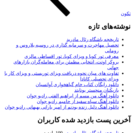
های تازه
ریخچه باشگاه رئال مادرید
صیل مهاجرت و سرمایه گذاری در روسیه بلاروس و
مانی
رفی تور کوبا و ویزای کوبا، تور اقساطی مالزی
وکر اوتت، انتخابی مطمئن برای معامله‌گران بازارهای
انی
اوت های میان نحوه دریافت ویزای توریستی و ویزای کار با
زای تحصیلی کانادا
نلود رایگان کتاب خام گیاهخواری آوانسیان
زیکنان منچستر یونایتد
نلود آهنگ من مسم از ابراهیم الفتی رادیو جوان
نلود آهنگ سیاه سفید از حامیم رادیو جوان
نلود آهنگ دلیل زنده بودنم از امیر بارانی بهبهانی رادیو جوان
 پست بازدید شده کاربران
ریخچه باشگاه رئال مادرید
- 109 بازدید