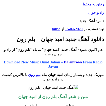
رفتن به محتوا
رادیو جوان
دانلود آهنگ جدید
نوشته‌شده در
2020-04-15
از
milad
دانلود آهنگ جدید امید جهان – بلم رون
هم اکنون شنوده آهنگ جدید “
امید جهان
” به نام “
بلم رون
” از رادیو
جوان باشید
Download New Music Omid Jahan –
Balamroon
From Radio
Javan
موزیک جدید و بسیار زیبای
امید جهان
بنام
بلم رون
با بالاترین کیفیت
در رادیو جوان
متن و شعر آهنگ بلم رون از
امید جهان
از صبح تا غروب بلم میرونوم با جاشوها