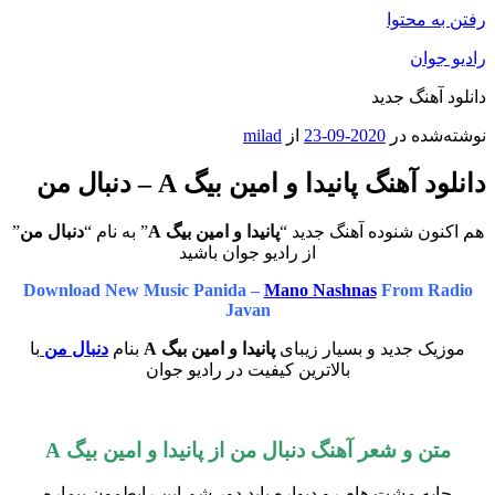
رفتن به محتوا
رادیو جوان
دانلود آهنگ جدید
نوشته‌شده در
2020-09-23
از
milad
دانلود آهنگ پانیدا و امین بیگ A – دنبال من
هم اکنون شنوده آهنگ جدید “
پانیدا و امین بیگ A
” به نام “
دنبال من
”
از رادیو جوان باشید
Download New Music Panida –
Mano Nashnas
From Radio
Javan
موزیک جدید و بسیار زیبای
پانیدا و امین بیگ A
بنام
دنبال من
با
بالاترین کیفیت در رادیو جوان
متن و شعر آهنگ دنبال من از پانیدا و امین بیگ A
جایه مشت هام رو دیواره باید دور شم این رابطمون بیماره