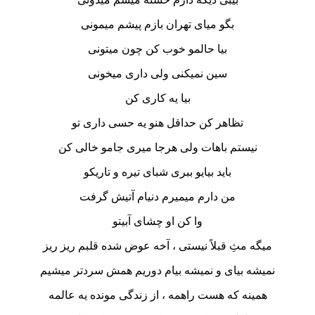
بگو میای تهران بازم پیشم میمونی
بیا حالمو خوب کن چون میتونی
سین نمیکنی ولی داری میخونی
بیا یه کاری کن
تظاهر کن حداقل هنو یه حسی داری تو
نیستم باهات ولی هرجا میری جامو خالی کن
باید بیایو ببری شبای تیره و تاریکو
من دارم میمیرم دنیام آتیش گرفت
وا کن او چشای آبیتو
میگه مثِ قبلاً نیستی ، آخه عوض شده قلبم ریز ریز
نمیشه بیای و نمیشه بیام دوریم‌ همش سردتر میشیم
همینه که هست راهمه ، از زندگی مونده یه عالمه