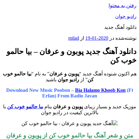
رفتن به محتوا
رادیو جوان
دانلود آهنگ جدید
نوشته‌شده در
2020-01-19
از
milad
دانلود آهنگ جدید پوبون و عرفان – بیا حالمو
خوب کن
هم اکنون شنوده آهنگ جدید “
پوبون و عرفان
” به نام “
بیا حالمو خوب
کن
” از
رادیو جوان
باشید
Download New Music Poobon –
Bia Halamo Khoob Kon
(Ft
Erfan) From Radio Javan
موزیک جدید و بسیار زیبای
پوبون و عرفان
بنام
بیا حالمو خوب کن
با
بالاترین کیفیت در رادیو جوان
متن و شعر آهنگ بیا حالمو خوب کن از
پوبون و عرفان