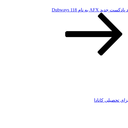
کست جدید AFX به نام Dubways 118
زای تحصیلی کانادا