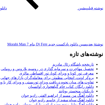
نوشته قبلی
پیشین
دانلود پاد
نوشته‌ٔ بعدی
پسین
دانلود پادکست جدید Dj Fere بنام Morabi Man 7
نوشته‌های تازه
تاریخچه باشگاه رئال مادرید
تحصیل مهاجرت و سرمایه گذاری در روسیه بلاروس و رومانی
معرفی تور کوبا و ویزای کوبا، تور اقساطی مالزی
بروکر اوتت، انتخابی مطمئن برای معامله‌گران بازارهای جهانی
تفاوت های میان نحوه دریافت ویزای توریستی و ویزای کار با وی
دانلود رایگان کتاب خام گیاهخواری آوانسیان
بازیکنان منچستر یونایتد
دانلود آهنگ من مسم از ابراهیم الفتی رادیو جوان
دانلود آهنگ سیاه سفید از حامیم رادیو جوان
دانلود آهنگ دلیل زنده بودنم از امیر بارانی بهبهانی رادیو جوان