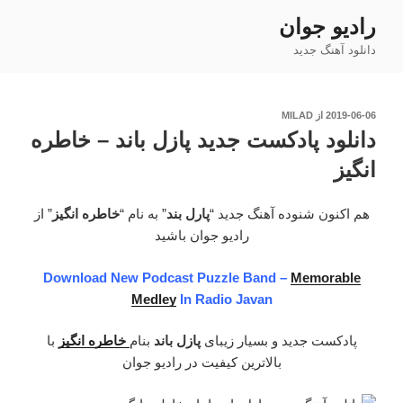
فتن
رادیو جوان
ه
دانلود آهنگ جدید
حتوا
نوشته‌شده
2019-06-06
از
MILAD
در
دانلود پادکست جدید پازل باند – خاطره
انگیز
هم اکنون شنوده آهنگ جدید “
پارل بند
” به نام “
خاطره انگیز
” از
رادیو جوان باشید
Download New Podcast Puzzle Band –
Memorable
Medley
In Radio Javan
پادکست جدید و بسیار زیبای
پازل باند
بنام
خاطره انگیز
با
بالاترین کیفیت در رادیو جوان