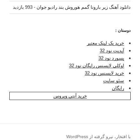
دانلود آهنگ زیر بارونا گمم هوروش بند رادیو جوان
- 993 بازدید
دوستان :
خرید بک لینک معتبر
آپدیت نود 32
پسورد نود 32
اوکلی لایسنس رایگان نود 32
خرید لایسنس نود 32
سئو سایت
رایگان
خرید آنتی ویروس
با افتخار، نیرو گرفته از WordPress