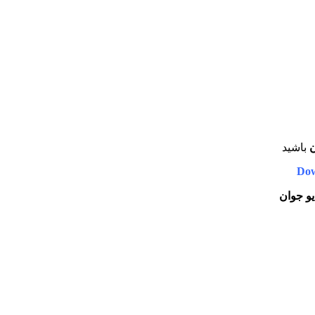
ن
باشید
Dow
یو جوان