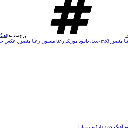
ت
برچسب‌ها
اهنگ
منصور mp3 جدید
،
دانلود موزیک رعنا منصور
،
رعنا منصور
،
عکس جدی
ود آهنگ جدید دارکوب – یارا