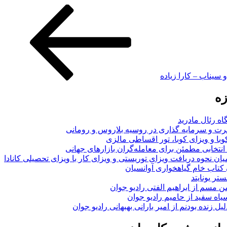
 سیناب – کارا زیاده
زه
اه رئال مادرید
ت و سرمایه گذاری در روسیه بلاروس و رومانی
با و ویزای کوبا، تور اقساطی مالزی
انتخابی مطمئن برای معامله‌گران بازارهای جهانی
ان نحوه دریافت ویزای توریستی و ویزای کار با ویزای تحصیلی کانادا
ن کتاب خام گیاهخواری آوانسیان
تر یونایتد
من مسم از ابراهیم الفتی رادیو جوان
سیاه سفید از حامیم رادیو جوان
لیل زنده بودنم از امیر بارانی بهبهانی رادیو جوان