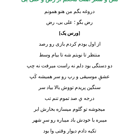
دروغه بگم من هنو همونم
رض بگو ؛ علی بی، رض
[ورس یک]
از اول بودم کردم بازی رو رصد
منتظر تا نوبتم شه تا بیام وسط
دو دستگی بود دلم نه راست میرفت نه چپ
عشقِ موسیقی و رپ رو سر همیشه کَپ
سنگین پریدم تووش بالا بیاد سر
درجه یِ صد تموم تنم تب
میجوشه تو گلوم میسازه بخارش ابر
میبره با خودش باد میباره رو سرِ شهر
تکیه دادم دیوار وقتی وا بود