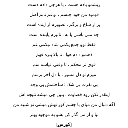
ریشمو یادم هست ، با هرچی دادم دست
فهمید من خود جنسم ، نوعم نابم اصل
پر از شاخ و برگم ، تصویرم از آینده است
چه منی باشی یا نه ، تاثیرم پاینده است
فقط توو جمع یکمی شاد ،یکمی غم
ذهنمو دادم هوا ، تا بالا ببره فهم
قوی تر محکم ، تا وقتی نپاشه سم
میرم تو دل مسیر ، با دل آخر برسم
بی نفرت بی شک ؛ ساختمش بی وجه
اینقدر نکن زود قضاوت ؛ ببین چی میشه نتیجه اش
ه دنبال من میای با چشم کور تهش میشی تو شبیه من
بیا و از من گذر کن بشو یه موجود بهتر
[کورس]