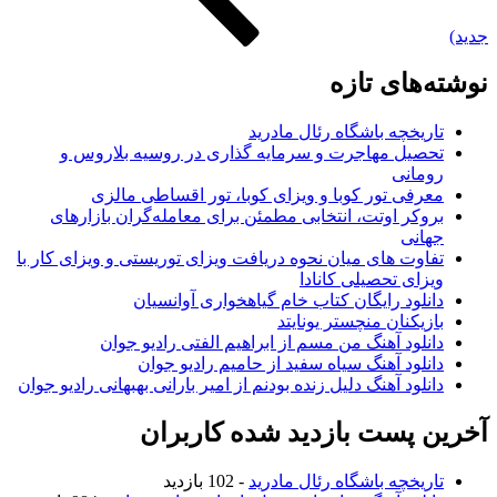
های تازه
ریخچه باشگاه رئال مادرید
صیل مهاجرت و سرمایه گذاری در روسیه بلاروس و
مانی
رفی تور کوبا و ویزای کوبا، تور اقساطی مالزی
وکر اوتت، انتخابی مطمئن برای معامله‌گران بازارهای
انی
اوت های میان نحوه دریافت ویزای توریستی و ویزای کار با
زای تحصیلی کانادا
نلود رایگان کتاب خام گیاهخواری آوانسیان
زیکنان منچستر یونایتد
نلود آهنگ من مسم از ابراهیم الفتی رادیو جوان
نلود آهنگ سیاه سفید از حامیم رادیو جوان
نلود آهنگ دلیل زنده بودنم از امیر بارانی بهبهانی رادیو جوان
 پست بازدید شده کاربران
ریخچه باشگاه رئال مادرید
- 102 بازدید