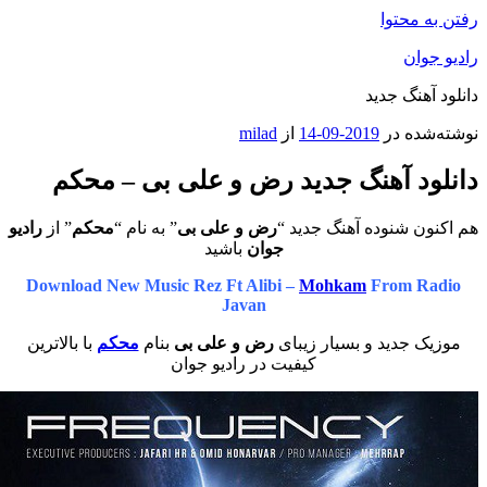
محتوا
ان
هنگ جدید
ه در
2019-09-14
از
milad
د آهنگ جدید رض و علی بی – محکم
 شنوده آهنگ جدید “
رض و علی بی
” به نام “
محکم
” از
رادیو
جوان
باشید
Download New Music Rez Ft Alibi –
Mohkam
From 
Javan
 جدید و بسیار زیبای
رض و علی بی
بنام
محکم
با بالاترین
کیفیت در رادیو جوان