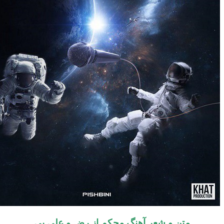
متن و شعر آهنگ
محکم
از
رض و علی بی