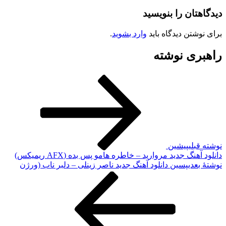
ان را بنویسید
تن دیدگاه باید
وارد بشوید
.
ی نوشته
لی
پیشین
گ جدید مروارید – خاطره هامو پس بده (AFX ریمیکس)
دی
پسین
دانلود آهنگ جدید ناصر زینلی – دلبر ناب (ورژن