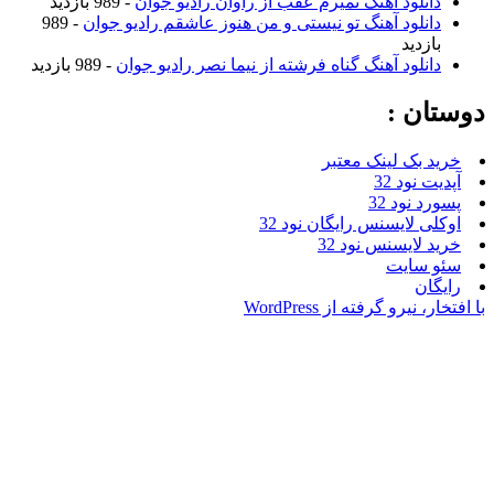
نلود آهنگ نمیرم عقب از راوان رادیو جوان
- 989 بازدید
نلود آهنگ تو نیستی و من هنوز عاشقم رادیو جوان
- 989
زدید
نلود آهنگ گناه فرشته از نیما نصر رادیو جوان
- 989 بازدید
ن :
بک لینک معتبر
نود 32
نود 32
 لایسنس رایگان نود 32
لایسنس نود 32
سایت
ن
یرو گرفته از WordPress