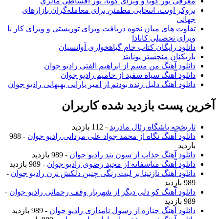
رفی تور کوبا و ویزای کوبا، تور اقساطی مالزی
وکر اوتت، انتخابی مطمئن برای معامله‌گران بازارهای
انی
اوت های میان نحوه دریافت ویزای توریستی و ویزای کار با
زای تحصیلی کانادا
نلود رایگان کتاب خام گیاهخواری آوانسیان
زیکنان منچستر یونایتد
نلود آهنگ من مسم از ابراهیم الفتی رادیو جوان
نلود آهنگ سیاه سفید از حامیم رادیو جوان
نلود آهنگ دلیل زنده بودنم از امیر بارانی بهبهانی رادیو جوان
 پست بازدید شده کاربران
ریخچه باشگاه رئال مادرید
- 112 بازدید
نلود آهنگ نگاه از محمد جواد علی مردانی رادیو جوان
- 988
زدید
نلود آهنگ جذاب از سون بند رادیو جوان
- 989 بازدید
نلود آهنگ متاسفانه از مجید رضوی رادیو جوان
- 989 بازدید
نلود آهنگ نازنینا بر لبت رنگی چنین دلکش نزن رادیو جوان
-
ازدید
نلود آهنگ کو دلی دیگر از شهریار وقف رحمانی رادیو جوان
-
ازدید
نلود آهنگ جنازه از رسول نامداری رادیو جوان
- 989 بازدید