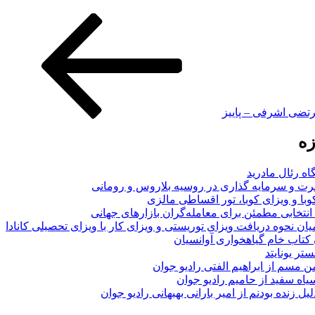
رتضی اشرفی – پاییز
زه
اه رئال مادرید
ت و سرمایه گذاری در روسیه بلاروس و رومانی
با و ویزای کوبا، تور اقساطی مالزی
انتخابی مطمئن برای معامله‌گران بازارهای جهانی
ان نحوه دریافت ویزای توریستی و ویزای کار با ویزای تحصیلی کانادا
ن کتاب خام گیاهخواری آوانسیان
تر یونایتد
من مسم از ابراهیم الفتی رادیو جوان
سیاه سفید از حامیم رادیو جوان
لیل زنده بودنم از امیر بارانی بهبهانی رادیو جوان