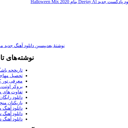
دکست جدید Deejay Al بنام Halloween Mix 2020
نوشته‌ٔ بعدی
پسین
دانلود آهنگ جدید م
نوشته‌های تا
تاریخچه باشگ
تحصیل مهاجر
معرفی تور کو
بروکر اوتت، 
تفاوت های می
دانلود رایگا
بازیکنان منچس
دانلود آهنگ 
دانلود آهنگ 
دانلود آهنگ د