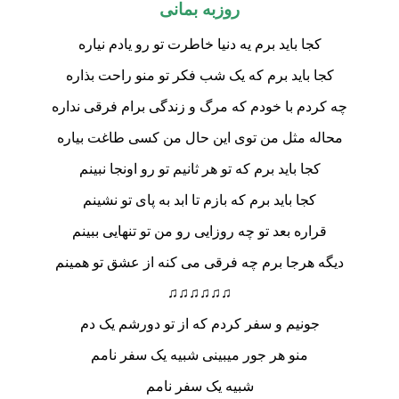
روزبه بمانی
کجا باید برم یه دنیا خاطرت تو رو یادم نیاره
کجا باید برم که یک شب فکر تو منو راحت بذاره
چه کردم با خودم که مرگ و زندگی برام فرقی نداره
محاله مثل من توی این حال من کسی طاغت بیاره
کجا باید برم که تو هر ثانیم تو رو اونجا نبینم
کجا باید برم که بازم تا ابد به پای تو نشینم
قراره بعد تو چه روزایی رو من تو تنهایی ببینم
دیگه هرجا برم چه فرقی می کنه از عشق تو همینم
♫♫♫♫♫♫
جونیم و سفر کردم که از تو دورشم یک دم
منو هر جور میبینی شبیه یک سفر نامم
شبیه یک سفر نامم