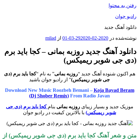
رفتن به محتوا
رادیو جوان
دانلود آهنگ جدید
نوشته‌شده در
2020-02-29
2020-03-01
از
milad
دانلود آهنگ جدید روزبه بمانی – کجا باید برم
(دی جی شوبر ریمیکس)
هم اکنون شنوده آهنگ جدید “
روزبه بمانی
” به نام “
کجا باید برم (دی
جی شوبر ریمیکس)
” از رادیو جوان باشید
Download New Music Roozbeh Bemani –
Koja Bayad Beram
(Dj Shober Remix)
From Radio Javan
موزیک جدید و بسیار زیبای
روزبه بمانی
بنام
کجا باید برم (دی جی
شوبر ریمیکس)
با بالاترین کیفیت در رادیو جوان
متن و شعر آهنگ کجا باید برم (دی جی شوبر ریمیکس) از