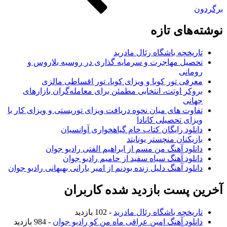
برگردون
نوشته‌های تازه
تاریخچه باشگاه رئال مادرید
تحصیل مهاجرت و سرمایه گذاری در روسیه بلاروس و
رومانی
معرفی تور کوبا و ویزای کوبا، تور اقساطی مالزی
بروکر اوتت، انتخابی مطمئن برای معامله‌گران بازارهای
جهانی
تفاوت های میان نحوه دریافت ویزای توریستی و ویزای کار با
ویزای تحصیلی کانادا
دانلود رایگان کتاب خام گیاهخواری آوانسیان
بازیکنان منچستر یونایتد
دانلود آهنگ من مسم از ابراهیم الفتی رادیو جوان
دانلود آهنگ سیاه سفید از حامیم رادیو جوان
دانلود آهنگ دلیل زنده بودنم از امیر بارانی بهبهانی رادیو جوان
آخرین پست بازدید شده کاربران
تاریخچه باشگاه رئال مادرید
- 102 بازدید
دانلود آهنگ امین عراقی ماه من کو رادیو جوان
- 984 بازدید