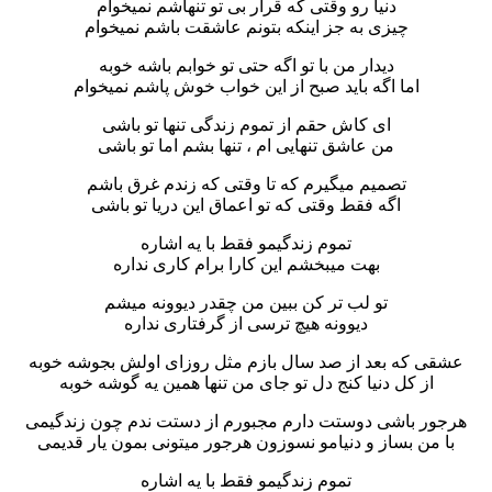
دنیا رو وقتی که قرار بی تو تنهاشم نمیخوام
چیزی به جز اینکه بتونم عاشقت باشم نمیخوام
دیدار من با تو اگه حتی تو خوابم باشه خوبه
اما اگه باید صبح از این خواب خوش پاشم نمیخوام
ای کاش حقم از تموم زندگی تنها تو باشی
من عاشق تنهایی ام ، تنها بشم اما تو باشی
تصمیم میگیرم که تا وقتی که زندم غرق باشم
اگه فقط وقتی که تو اعماق این دریا تو باشی
تموم زندگیمو فقط با یه اشاره
بهت میبخشم این کارا برام کاری نداره
تو لب تر کن ببین من چقدر دیوونه میشم
دیوونه هیچ ترسی از گرفتاری نداره
عشقی که بعد از صد سال بازم مثل روزای اولش بجوشه خوبه
از کل دنیا کنج دل تو جای من تنها همین یه گوشه خوبه
هرجور باشی دوستت دارم مجبورم از دستت ندم چون زندگیمی
با من بساز و دنیامو نسوزون هرجور میتونی بمون یار قدیمی
تموم زندگیمو فقط با یه اشاره