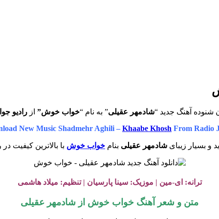
ش
 شنوده آهنگ جدید “
شادمهر عقیلی
” به نام “
خواب خوش”
از
رادیو جوا
load New Music Shadmehr Aghili –
Khaabe Khosh
From Radio 
 و بسیار زیبای
شادمهر عقیلی
بنام
خواب خوش
با بالاترین کیفیت در 
ترانه:
ای-مین
| موزیک: سینا پارسیان | تنظیم: میلاد هاشمی
متن و شعر آهنگ
خواب خوش
از شادمهر عقیلی