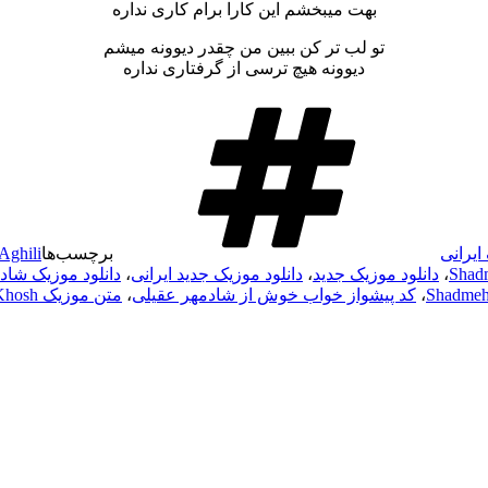
بهت میبخشم این کارا برام کاری نداره
تو لب تر کن ببین من چقدر دیوونه میشم
دیوونه هیچ ترسی از گرفتاری نداره
ایرانی
برچسب‌ها
Aghili
،
دانلود موزیک جدید
،
دانلود موزیک جدید ایرانی
،
دانلود موزیک شاد
،
کد پیشواز خواب خوش از شادمهر عقیلی
،
متن موزیک Khaabe Khosh از Shadmehr Aghili