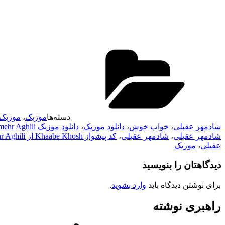
دسته‌ها
موزیک
،
موزیک 
شادمهر عقیلی
،
خواب خوش
،
دانلود موزیک
،
دانلود موزیک Shadmehr Aghili
شادمهر عقیلی
،
شادمهر عقیلی
،
کد پیشواز Khaabe Khosh از Shadmehr Aghili
عقیلی
،
موزیک
دیدگاهتان را بنویسید
برای نوشتن دیدگاه باید
وارد بشوید
.
راهبری نوشته