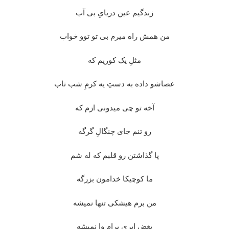
زندگیم عین دریایِ بی آب
من همش راه میرم بی تو توو خواب
مثلِ یک کوریم که
عصاشو داده به دستِ یه کرمِ شب تاب
آخه تو چی میدونی ازم که
رو تنم جای چنگالِ گرگه
پا گذاشتن رو قلبم که له شم
ما کوچیکا خدامون بزرگه
من برم هیشکی تنها نمیشه
بغضِ ابری برام وا نمیشه