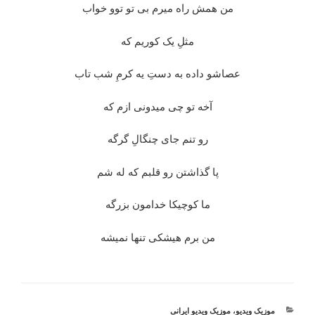
من همش راه میرم بی تو توو خواب
مثلِ یک کوریم که
عصاشو داده به دستِ یه کرمِ شب تاب
آخه تو چی میدونی ازم که
رو تنم جای چنگالِ گرگه
پا گذاشتن رو قلبم که له شم
ما کوچیکا خدامون بزرگه
من برم هیشکی تنها نمیشه
دسته‌ها
موزیک ویدیو
،
موزیک ویدیو ایرانی