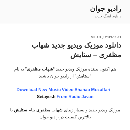
فتن
رادیو جوان
ه
دانلود آهنگ جدید
حتوا
نوشته‌شده
2019-11-11
از
MILAD
در
دانلود موزیک ویدیو جدید شهاب
مظفری – ستایش
هم اکنون بیننده موزیک ویدیو جدید “
شهاب مظفری
” به نام
“
ستایش
” از رادیو جوان باشید
Download New Music Video Shahab Mozaffari –
Setayesh
From Radio Javan
موزیک ویدیو جدید و بسیار زیبای
شهاب مظفری
بنام
ستایش
با
بالاترین کیفیت در رادیو جوان