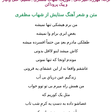
و پیک پروداکن
متن و شعر آهنگ ستایش از شهاب مظفری
من برم هیشکی تنها نمیشه
بغضِ ابری برام وا نمیشه
طفلکی مادرم بعدِ من حتماً افسرده میشه
کاش میشد اینو لااقل بدونی
موندم اونجا که تنها نمونی
عاشقم واقعا نه از این عشقای یه قرونی
زندگیم عین دریایِ بی آب
من همش راه میرم بی تو توو خواب
مثلِ یک کوریم که
عصاشو داده به دستِ یه کرمِ شب تاب