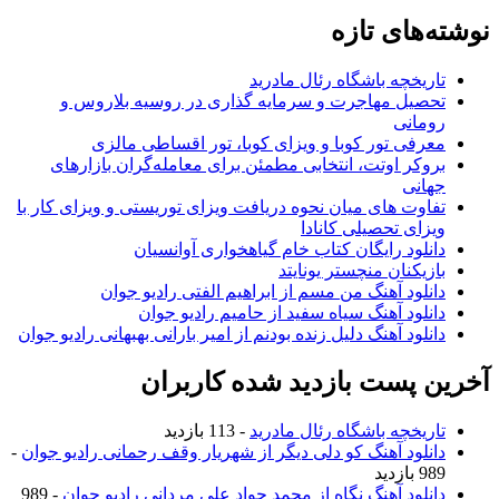
های تازه
ریخچه باشگاه رئال مادرید
صیل مهاجرت و سرمایه گذاری در روسیه بلاروس و
مانی
رفی تور کوبا و ویزای کوبا، تور اقساطی مالزی
وکر اوتت، انتخابی مطمئن برای معامله‌گران بازارهای
انی
اوت های میان نحوه دریافت ویزای توریستی و ویزای کار با
زای تحصیلی کانادا
نلود رایگان کتاب خام گیاهخواری آوانسیان
زیکنان منچستر یونایتد
نلود آهنگ من مسم از ابراهیم الفتی رادیو جوان
نلود آهنگ سیاه سفید از حامیم رادیو جوان
نلود آهنگ دلیل زنده بودنم از امیر بارانی بهبهانی رادیو جوان
 پست بازدید شده کاربران
ریخچه باشگاه رئال مادرید
- 113 بازدید
نلود آهنگ کو دلی دیگر از شهریار وقف رحمانی رادیو جوان
-
ازدید
نلود آهنگ نگاه از محمد جواد علی مردانی رادیو جوان
- 989