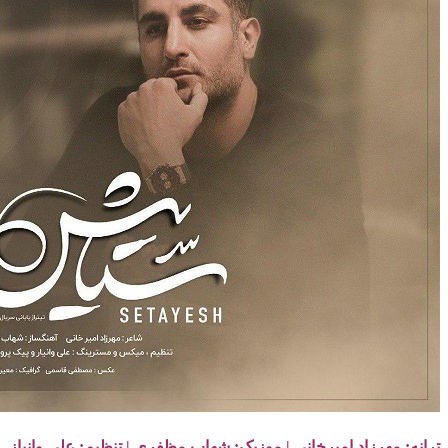
هرزاد امیرخانی | موزیک: شهاب مظفری | تنظیم: علی وانیاز