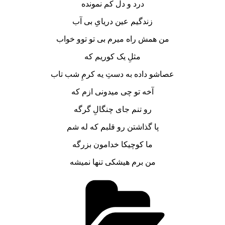
درد و دل کم نمونده
زندگیم عین دریایِ بی آب
من همش راه میرم بی تو توو خواب
مثلِ یک کوریم که
عصاشو داده به دستِ یه کرمِ شب تاب
آخه تو چی میدونی ازم که
رو تنم جای چنگالِ گرگه
پا گذاشتن رو قلبم که له شم
ما کوچیکا خدامون بزرگه
من برم هیشکی تنها نمیشه