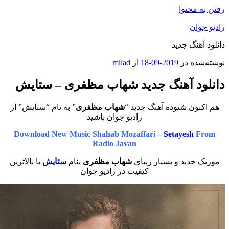
محتوا
ان
هنگ جدید
ه در
2019-09-18
از
milad
د آهنگ جدید شهاب مظفری – ستایش
ون شنوده آهنگ جدید “
شهاب مظفری
” به نام “ستایش” از
رادیو جوان باشید
Download New Music Shahab Mozaffari –
Setayesh
Radio Javan
جدید و بسیار زیبای
شهاب مظفری
بنام
ستایش
با بالاترین
کیفیت در رادیو جوان