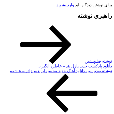
تن دیدگاه باید
وارد بشوید
.
ی نوشته
لی
پیشین
ادکست جدید پازل بند – خاطره انگیز 3
دی
پسین
دانلود آهنگ جدید محسن ابراهیم زاده – عاشقم