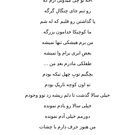
آخه تو چی میدونی ازم که
رو تنم جای چنگالِ گرگه
پا گذاشتن رو قلبم که له شم
ما کوچیکا خدامون بزرگه
من برم هیشکی تنها نمیشه
بغضِ ابری برام وا نمیشه
طفلکی مادرم بعدِ من …
بچگیم توپِ چهل تیکه بودم
تهِ اون کوچه تاریکِ بودم
خیلی سالا گذشت تا دلم ریشه زد توو وجودم
خیلی سالا رو یادم نمونده
دورمم خیلی آدم نمونده
من هنوز حرف دارم با چشات