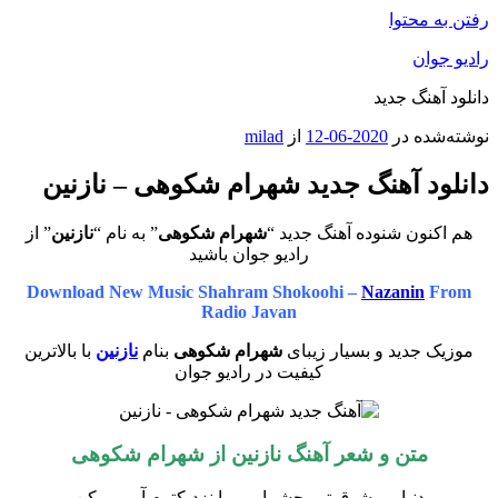
رفتن به محتوا
رادیو جوان
دانلود آهنگ جدید
نوشته‌شده در
2020-06-12
از
milad
دانلود آهنگ جدید شهرام شکوهی – نازنین
هم اکنون شنوده آهنگ جدید “
شهرام شکوهی
” به نام “
نازنین
” از
رادیو جوان باشید
Download New Music
Shahram Shokoohi –
Nazanin
From
Radio Javan
موزیک جدید و بسیار زیبای
شهرام شکوهی
بنام
نازنین
با بالاترین
کیفیت در رادیو جوان
متن و شعر آهنگ نازنین از شهرام شکوهی
دنیامی شوق توو چشمامی بیا نزدیکترم آرومم کن