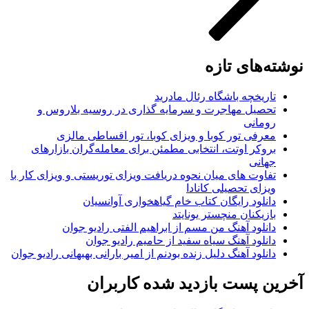
نوشته‌های تازه
تاریخچه باشگاه رئال مادرید
تحصیل مهاجرت و سرمایه گذاری در روسیه بلاروس و
رومانی
معرفی تور کوبا و ویزای کوبا، تور اقساطی مالزی
بروکر اوتت، انتخابی مطمئن برای معامله‌گران بازارهای
جهانی
تفاوت های میان نحوه دریافت ویزای توریستی و ویزای کار با
ویزای تحصیلی کانادا
دانلود رایگان کتاب خام گیاهخواری آوانسیان
بازیکنان منچستر یونایتد
دانلود آهنگ من مسم از ابراهیم الفتی رادیو جوان
دانلود آهنگ سیاه سفید از حامیم رادیو جوان
دانلود آهنگ دلیل زنده بودنم از امیر بارانی بهبهانی رادیو جوان
آخرین پست بازدید شده کاربران