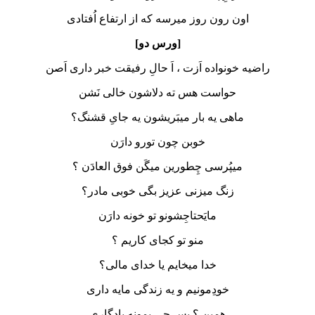
اون رون روز میرسه که از ارتفاع اُفتادی
[ورس دو]
راضیه خونواده اَزت ، اَ حالِ رفیقت خبر داری اَصن
حواست هس ته دلاشون خالی نَشن
ماهی یه بار میبَریشون یه جایِ قشنگ؟
خوبن چون تورو دارَن
میپُرسی چِطورین میگَن فوق العادَن ؟
زنگ میزنی عزیز بگی خوبی مادر؟
مایَحتاجِشونو تو خونه دارَن
منو تو کجای کاریم ؟
خدا میخایم یا خدای مالی؟
خودِمونیم و یه زندگی مایه داری
همین ؟ پس چی بمونه یادگاری