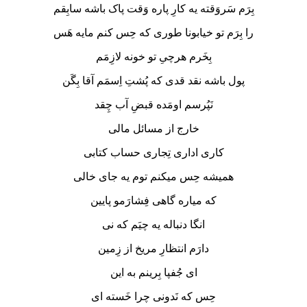
بِرَم سَروَقته یه کارِ پاره وَقت پاک باشه سابِقم
را بِرَم تو خیابونا طوری که حِس کنم مایه هَس
بِخَرم هرچیِ تو خونه لازِمَم
پول باشه نقد قدی که پُشتِ اِسمَم آقا بِگَن
نَپُرسم اومَده قبضِ آب چِقد
خارج از مسائل مالی
کاری اداری تِجاری حساب کتابی
همیشه حِس میکنم توم یه جای خالی
که میاره گاهی فِشارَمو پایین
انگا دنباله یه چیَم که نی
دارَم انتظارِ مریخ از زِمین
ای جُفپا بِرینم به این
حِس که نَدونی چرا خَسته ای