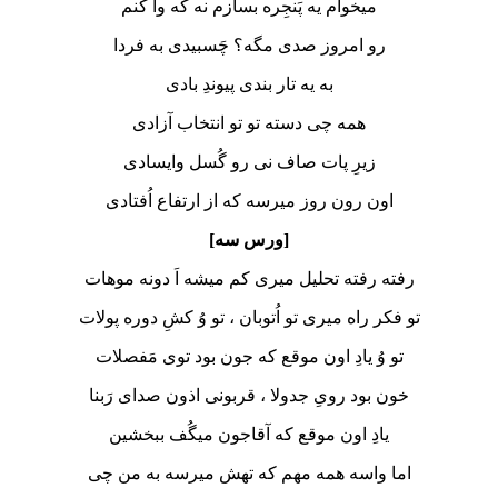
میخوام یه پَنجِره بسازم نه که وا کنم
رو امروز صدی مگه؟ چَسبیدی به فردا
به یه تار بندی پیوندِ بادی
همه چی دسته تو تو انتخاب آزادی
زیرِ پات صاف نی رو گُسل وایسادی
اون رون روز میرسه که از ارتفاع اُفتادی
[ورس سه]
رفته رفته تحلیل میری کم میشه ا‌َ دونه موهات
تو فکر راه میری تو اُتوبان ، تو وُ کشِ دوره پولات
تو وُ یادِ اون موقع که جون بود توی مَفصلات
خون بود رویِ جدولا ، قربونی اذون صدای رَبنا
یادِ اون موقع که آقاجون میگُف ببخشین
اما واسه همه مهم که تهش میرسه به من چی