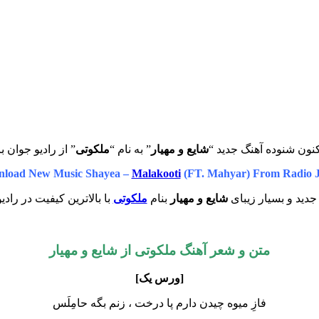
نون شنوده آهنگ جدید “
شایع و مهیار
” به نام “
ملکوتی
” از رادیو جوان ب
load New Music Shayea –
Malakooti
(FT. Mahyar) From Radio 
دید و بسیار زیبای
شایع و مهیار
بنام
ملکوتی
با بالاترین کیفیت در رادی
متن و شعر آهنگ ملکوتی از
شایع و مهیار
[ورس یک]
فازِ ‌میوه چیدن دارم پا درخت ، زنم بگه حامِلَس