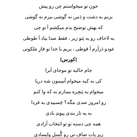
جونِ تو میخواستم چن رو پیش
بزنم به دشت و دَمن نه گوشی ببرم نه گوشی
که بهش توضیح بدم میکِشم ا‌َ تو چی
یه لاحاف رو یه پَتو زیر ، فقط صدا بیاد اَ طوطی
عودو د‌َرآرم اَ قوطی ، بریم با خدا تو فازِ مَلکوتی
[کورس]
جام خالیه تو موجای اَبرا
کی به کیه میخوام آسِمون شه دریا
میخوام یه پَنجِره بسازم نه که وا کنم
رو امروز صدی مگه؟ چَسبیدی به فردا
به یه تار بندی پیوندِ بادی
همه چی دسته تو تو انتخاب آزادی
زیرِ پات صاف نی رو گُسل وایسادی