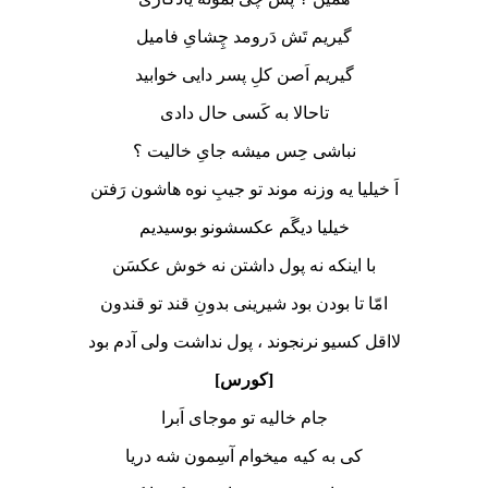
گیریم تَش دَرومد چِشایِ فامیل
گیریم اَصن کلِ پسر دایی خوابید
تاحالا به کَسی حال دادی
نباشی حِس میشه جایِ خالیت ؟
اَ خیلیا یه وزنه موند تو جیبِ نوه هاشون رَفتن
خیلیا دیگَم عکسشونو بوسیدیم
با اینکه نه پول داشتن نه خوش عکسَن
امّا تا بودن بود شیرینی بدونِ قند تو قندون
لااقل کسیو نرنجوند ، پول نداشت ولی آدم بود
[کورس]
جام خالیه تو موجای اَبرا
کی به کیه میخوام آسِمون شه دریا