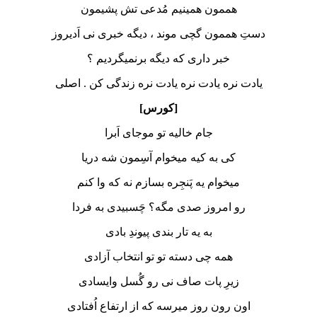
هممون همینیم مُدعی تش پشیمون
دستِ هممون گچی موند ، دیگه خبری نی اَدیروز
خبر داری که دیگه برنمیگردیم ؟
یادت نره یادت نره یادت نره زندگی کن . اصلی
[کورس]
جام خالیه تو موجای اَبرا
کی به کیه میخوام آسِمون شه دریا
میخوام یه پَنجِره بسازم نه که وا کنم
رو امروز صدی مگه؟ چَسبیدی به فردا
به یه تار بندی پیوندِ بادی
همه چی دسته تو تو انتخاب آزادی
زیرِ پات صاف نی رو گُسل وایسادی
اون رون روز میرسه که از ارتفاع اُفتادی