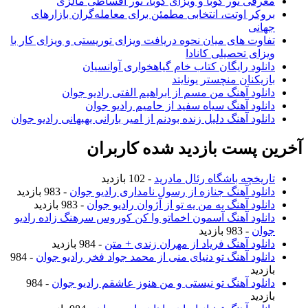
معرفی تور کوبا و ویزای کوبا، تور اقساطی مالزی
بروکر اوتت، انتخابی مطمئن برای معامله‌گران بازارهای
جهانی
تفاوت های میان نحوه دریافت ویزای توریستی و ویزای کار با
ویزای تحصیلی کانادا
دانلود رایگان کتاب خام گیاهخواری آوانسیان
بازیکنان منچستر یونایتد
دانلود آهنگ من مسم از ابراهیم الفتی رادیو جوان
دانلود آهنگ سیاه سفید از حامیم رادیو جوان
دانلود آهنگ دلیل زنده بودنم از امیر بارانی بهبهانی رادیو جوان
آخرین پست بازدید شده کاربران
تاریخچه باشگاه رئال مادرید
- 102 بازدید
دانلود آهنگ جنازه از رسول نامداری رادیو جوان
- 983 بازدید
دانلود آهنگ یه من یه تو از آژوان رادیو جوان
- 983 بازدید
دانلود آهنگ آسمون اخماتو وا کن کوروس سرهنگ زاده رادیو
جوان
- 983 بازدید
دانلود آهنگ فریاد از مهران زندی + متن
- 984 بازدید
دانلود آهنگ تو دنیای منی از محمد جواد فخر رادیو جوان
- 984
بازدید
دانلود آهنگ تو نیستی و من هنوز عاشقم رادیو جوان
- 984
بازدید