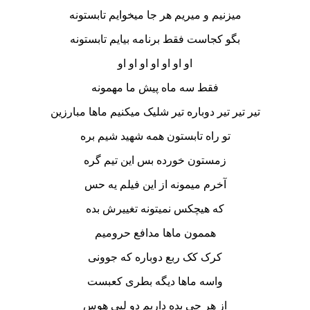
میزنیم و میریم هر جا میخوایم تابستونه
بگو کجاست فقط برنامه بیایم تابستونه
او او او او او او او
فقط سه ماه پیش ما مهمونه
تیر تیر تیر دوباره تیر شلیک میکنیم ماها مبارزین
تو راه تابستون همه شهید شیم بره
زمستون خورده بس این تیم گره
آخرم میمونه از این فیلم یه حس
که هیچکس نمیتونه تغییرش بده
هممون ماها مدافع حرومیم
کرک کک ربع دوباره که جوونی
واسه ماها دیگه بطری کعبست
از هر چی بده داریم دو لپی هوس