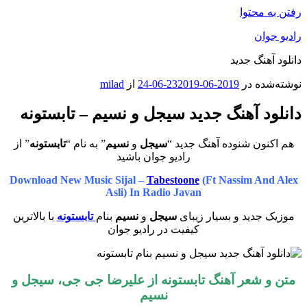
رفتن به محتوا
رادیو جوان
دانلود آهنگ جدید
نوشته‌شده در
2019-06-23
2019-06-24
از
milad
دانلود آهنگ جدید سیجل و نسیم – تابستونه
هم اکنون شنوده آهنگ جدید “
سیجل
و
نسیم
” به نام “
تابستونه
” از
رادیو جوان باشید
Download New Music Sijal –
Tabestoone
(Ft Nassim And Alex
Asli) In Radio Javan
موزیک جدید و بسیار زیبای
سیجل
و
نسیم
بنام
تابستونه
با بالاترین
کیفیت در رادیو جوان
متن و شعر آهنگ تابستونه از علیرضا جی جی، سیجل و
نسیم