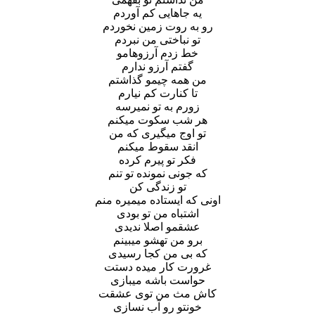
یه جاهایی کم آوردم
رو به روت زمین نخوردم
تو نباختی من نبردم
خط زدم آرزوهامو
گفتم آرزو ندارم
من همه چیمو گذاشتم
تا کنارت کم نیارم
زورم به تو نمیرسه
هر شب سکوت میکنم
تو اوج میگیری که من
انقد سقوط میکنم
فکر تو پیرم کرده
که جونی نمونده تو تنم
تو زندگی کن
اونی که ایستاده میمیره منم
اشتباه من تو بودی
عشقمو اصلا ندیدی
برو من تهشو میبینم
که بی من کجا رسیدی
غرورت کار میده دستت
حواست باشه میبازی
کاش مث من توی عشقت
خونتو رو آب نسازی