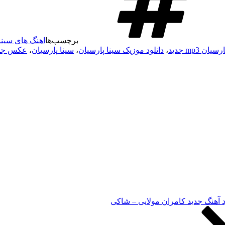
برچسب‌ها
اهنگ های سینا
ان mp3 جدید
،
دانلود موزیک سینا پارسیان
،
سینا پارسیان
،
عکس جدید
د آهنگ جدید کامران مولایی – شاکی