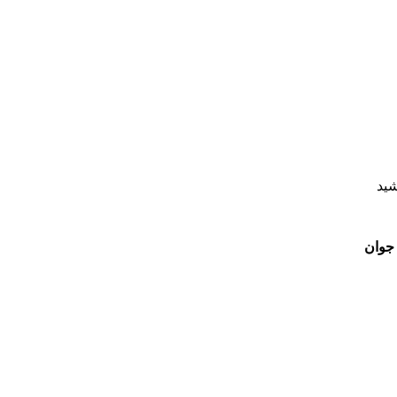
شید
 جوان