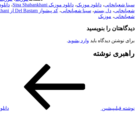
سینا شعبانخانی
،
دانلود موزیک
،
دانلود موزیک Sina Shabankhani
،
دانلو
شعبانخانی
،
دل بستم
،
سینا شعبانخانی
،
کد پیشواز Del Bastam از Sina Shabankhani
شعبانخانی
،
موزیک
دیدگاهتان را بنویسید
برای نوشتن دیدگاه باید
وارد بشوید
.
راهبری نوشته
نوشته قبلی
پیشین
دانلو