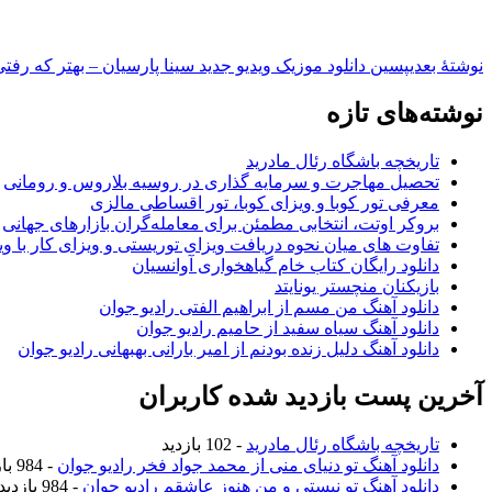
نوشته‌ٔ بعدی
پسین
دانلود موزیک ویدیو جدید سینا پارسیان – بهتر که رفت
نوشته‌های تازه
تاریخچه باشگاه رئال مادرید
تحصیل مهاجرت و سرمایه گذاری در روسیه بلاروس و رومانی
معرفی تور کوبا و ویزای کوبا، تور اقساطی مالزی
بروکر اوتت، انتخابی مطمئن برای معامله‌گران بازارهای جهانی
تفاوت های میان نحوه دریافت ویزای توریستی و ویزای کار با وی
دانلود رایگان کتاب خام گیاهخواری آوانسیان
بازیکنان منچستر یونایتد
دانلود آهنگ من مسم از ابراهیم الفتی رادیو جوان
دانلود آهنگ سیاه سفید از حامیم رادیو جوان
دانلود آهنگ دلیل زنده بودنم از امیر بارانی بهبهانی رادیو جوان
آخرین پست بازدید شده کاربران
تاریخچه باشگاه رئال مادرید
- 102 بازدید
دانلود آهنگ تو دنیای منی از محمد جواد فخر رادیو جوان
- 984 بازدید
دانلود آهنگ تو نیستی و من هنوز عاشقم رادیو جوان
- 984 بازدید