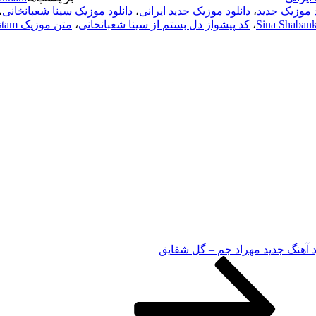
د موزیک جدید
،
دانلود موزیک جدید ایرانی
،
دانلود موزیک سینا شعبانخانی
،
،
کد پیشواز دل بستم از سینا شعبانخانی
،
متن موزیک Del Bastam از Sina Shabankhani
د آهنگ جدید مهراد جم – گل شقایق