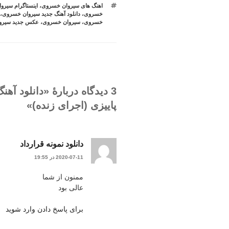
برچسب‌ها
اهنگ های سیروان خسروی
،
اینستاگرام سیر
خسروی
،
دانلود آهنگ جدید سیروان خسروی
،
خسروی
،
سیروان خسروی
،
عکس جدید سیرو
3 دیدگاه دربارهٔ «دانلود 
پاییزی (اجرای زنده)»
دانلود نمونه قرارداد
2020-07-11 در 19:55
ممنون از شما
عالی بود
برای پاسخ دادن وارد شوید