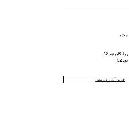
معتبر
ایگان نود 32
د 32
خرید آنتی ویروس