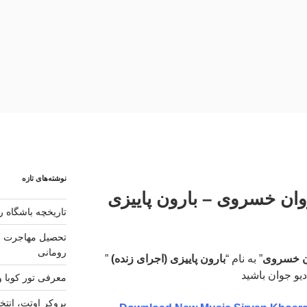
نوشته‌های تازه
وان خسروی – بارون پاییزی
تاریخچه باشگاه رئ
تحصیل مهاجرت و 
رومانی
ن خسروی
” به نام “
بارون پاییزی (اجرای زنده)
”
دیو جوان باشید
معرفی تور کوبا و
بروکر اوتت، انتخ