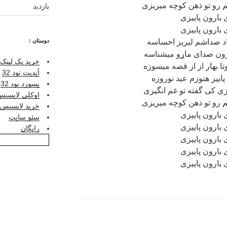
م رو تو ذهن کوچه میریزی
بازدید
 بارون پاییزی
 بارون پاییزی
اد صداشم لبریز احساسه
دوستان :
رون صدای ما
ر
و میشناسه
خرید بک لینک 
تا بهار از از قصه میسوزه
آپدیت نود 32
پاییز هنوزم عید نوروزه
پسورد نود 32
زی کی گفته تو غم انگیزی
اوکلی لایسنس ر
م رو تو ذهن کوچه میریزی
خرید لایسنس نو
 بارون پاییزی
سئو سایت
 بارون پاییزی
رایگان
 بارون پاییزی
 بارون پاییزی
 بارون پاییزی