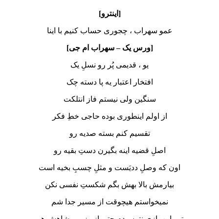
[اینترو]
عمو سهراب ، چجوری حساب کنیم با اینا
[ورس یک – سهراب ام جی]
یو ، قدیمی پُر رو نسلِ یک
افتخار اعتبار یه پا دسته چک
سنگین ولی نیستم فاز انتلکت
از اولم اینطوری بوده حاجی خطِ فکر
تقسیم کنم بسته صدیه رو
اصلِ قضیه اینه بگیرن دستِ بقیه رو
اون که وصلِ ددیَست و مثلِ چسبِ بخیه است
بیارمش بالا بهش بگم شکستِ نفسی نکن
نمیخواستم هیچوقت از مسیر جدا شم
توو این بازی نترسیدم حتی از وزیر و شاهش هم