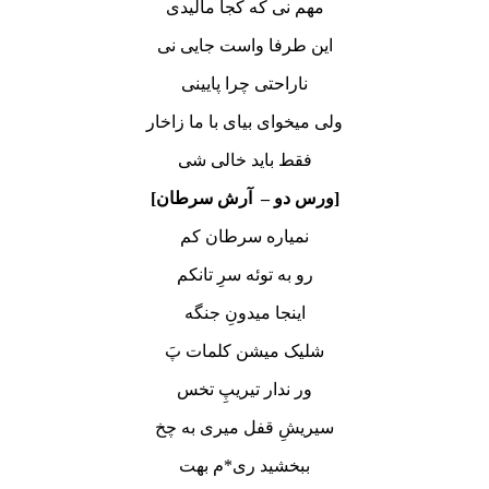
مهم نی که کجا مالیدی
این طرفا واست جایی نی
ناراحتی چرا پایینی
ولی میخوای بیای با ما زاخار
فقط باید خالی شی
[ورس دو – آرش سرطان]
نمیاره سرطان کم
رو به توئه سرِ تانکم
اینجا میدونِ جنگه
شلیک میشن کلمات پَ
ور ندار تیریپِ تخس
سیریشِ قفل میری به چخ
ببخشید ری*م بهت