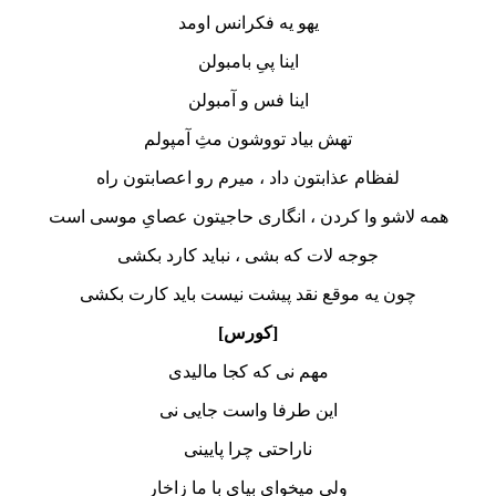
یهو یه فکرانس اومد
اینا پیِ بامبولن
اینا فس و آمبولن
تهش بیاد تووشون مثِ آمپولم
لفظام عذابتون داد ، میرم رو اعصابتون راه
همه لاشو وا کردن ، انگاری حاجیتون عصایِ موسی است
جوجه لات که بشی ، نباید کارد بکشی
چون یه موقع نقد پیشت نیست باید کارت بکشی
[کورس]
مهم نی که کجا مالیدی
این طرفا واست جایی نی
ناراحتی چرا پایینی
ولی میخوای بیای با ما زاخار