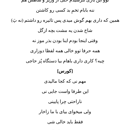
ننه بابام تخمِ بد کسی رو کاشتن
همین که داری بهم گوش میدی پس تاثیره رو داشتم (نه پَ)
شاخ شدن یه مشت بچه ازگل
وقتی اینجا بودم اینا بودن بذر موز نه
همه حرفا توو خالی همه لفظا دوزاری
چیه؟ کاری داری باهام بیا دستگاه پُز حاجی
[کورس]
مهم نی که کجا مالیدی
این طرفا واست جایی نی
ناراحتی چرا پایینی
ولی میخوای بیای با ما زاخار
فقط باید خالی شی