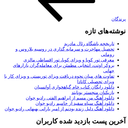
های تازه
ریخچه باشگاه رئال مادرید
صیل مهاجرت و سرمایه گذاری در روسیه بلاروس و
مانی
رفی تور کوبا و ویزای کوبا، تور اقساطی مالزی
وکر اوتت، انتخابی مطمئن برای معامله‌گران بازارهای
انی
اوت های میان نحوه دریافت ویزای توریستی و ویزای کار با
زای تحصیلی کانادا
نلود رایگان کتاب خام گیاهخواری آوانسیان
زیکنان منچستر یونایتد
نلود آهنگ من مسم از ابراهیم الفتی رادیو جوان
نلود آهنگ سیاه سفید از حامیم رادیو جوان
نلود آهنگ دلیل زنده بودنم از امیر بارانی بهبهانی رادیو جوان
 پست بازدید شده کاربران