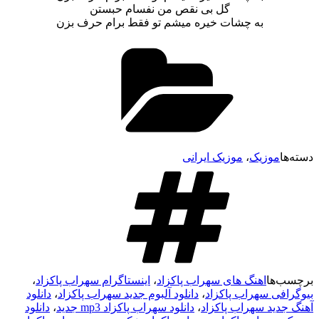
گل بی نقص من نفسام حبستن
به چشات خیره میشم تو فقط برام حرف بزن
وزیک
،
موزیک ایرانی
ا
اهنگ های سهراب پاکزاد
،
اینستاگرام سهراب پاکزاد
،
 سهراب پاکزاد
،
دانلود آلبوم جدید سهراب پاکزاد
،
دانلود
د سهراب پاکزاد
،
دانلود سهراب پاکزاد mp3 جدید
،
دانلود