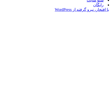
سایت
ن
یرو گرفته از WordPress