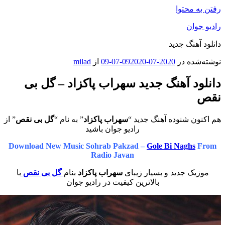
محتوا
ان
هنگ جدید
ه در
2020-07-09
2020-07-09
از
milad
د آهنگ جدید سهراب پاکزاد – گل بی
 شنوده آهنگ جدید “
سهراب پاکزاد
” به نام “
گل بی نقص
” از
رادیو جوان باشید
Download New Music Sohrab Pakzad –
Gole Bi Nagh
Radio Javan
ک جدید و بسیار زیبای
سهراب پاکزاد
بنام
گل بی نقص
با
بالاترین کیفیت در رادیو جوان