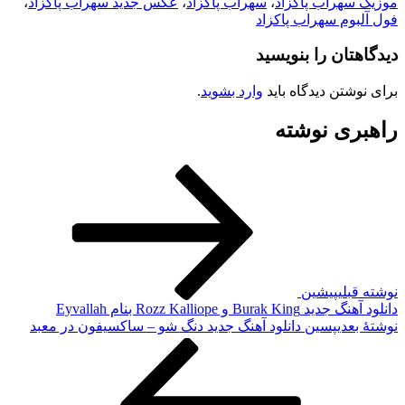
هراب پاکزاد
،
سهراب پاکزاد
،
عکس جدید سهراب پاکزاد
،
م سهراب پاکزاد
ان را بنویسید
تن دیدگاه باید
وارد بشوید
.
ی نوشته
لی
پیشین
و Rozz Kalliope بنام Eyvallah
دی
پسین
دانلود آهنگ جدید دنگ شو – ساکسیفون در معبد