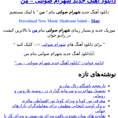
دانلود آهنگ جدید شهرام صولتی – من
دانلود آهنگ جدید
شهرام صولتی
بنام “
من
” با لینک مستقیم
Download New Music Shahram Solati –
Man
موزیک جدید و بسیار زیبای
شهرام صولتی
بنام
من
با بالاترین کیفیت
در رادیو جوان
” برای دانلود آهنگ های
شهرام صولتی
<— کلیک کنید “
ادامه خواندن
“دانلود آهنگ جدید شهرام صولتی – من”
نوشته‌های تازه
تاریخچه باشگاه رئال مادرید
تحصیل مهاجرت و سرمایه گذاری در روسیه بلاروس و
رومانی
معرفی تور کوبا و ویزای کوبا، تور اقساطی مالزی
بروکر اوتت، انتخابی مطمئن برای معامله‌گران بازارهای
جهانی
تفاوت های میان نحوه دریافت ویزای توریستی و ویزای کار با