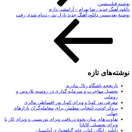
لی
پیشین
هنگ جدید رضا بهرام – آرامشی دارم
دی
پسین
دانلود آهنگ جدید پازل بند – دنیام‌ شدی رفت
های تازه
ریخچه باشگاه رئال مادرید
صیل مهاجرت و سرمایه گذاری در روسیه بلاروس و
مانی
رفی تور کوبا و ویزای کوبا، تور اقساطی مالزی
وکر اوتت، انتخابی مطمئن برای معامله‌گران بازارهای
انی
اوت های میان نحوه دریافت ویزای توریستی و ویزای کار با
زای تحصیلی کانادا
نلود رایگان کتاب خام گیاهخواری آوانسیان