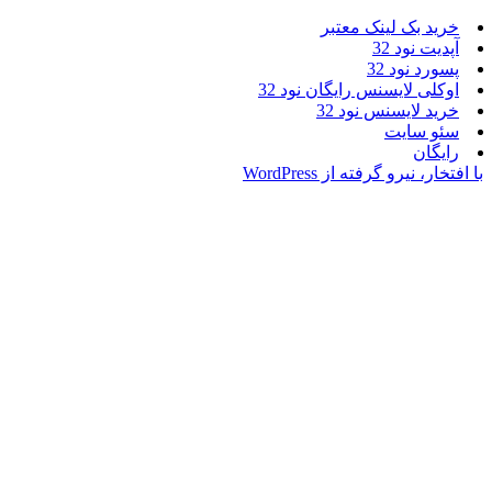
بک لینک معتبر
نود 32
نود 32
 لایسنس رایگان نود 32
لایسنس نود 32
سایت
ن
یرو گرفته از WordPress