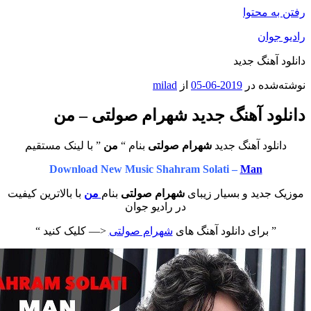
محتوا
ان
هنگ جدید
ه در
2019-06-05
از
milad
د آهنگ جدید شهرام صولتی – من
ود آهنگ جدید
شهرام صولتی
بنام “
من
” با لینک مستقیم
Download New Music Shahram Solati –
Man
ید و بسیار زیبای
شهرام صولتی
بنام
من
با بالاترین کیفیت
در رادیو جوان
برای دانلود آهنگ های
شهرام صولتی
<— کلیک کنید “