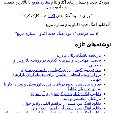
موزیک جدید و بسیار زیبای
اکتاو
بنام
ستاره مربع
با بالاترین کیفیت
در رادیو جوان
” برای دانلود آهنگ های
اکتاو
<— کلیک کنید “
ادامه خواندن
“دانلود آهنگ جدید اکتاو – ستاره مربع”
نوشته‌های تازه
تاریخچه باشگاه رئال مادرید
تحصیل مهاجرت و سرمایه گذاری در روسیه بلاروس و
رومانی
معرفی تور کوبا و ویزای کوبا، تور اقساطی مالزی
بروکر اوتت، انتخابی مطمئن برای معامله‌گران بازارهای
جهانی
تفاوت های میان نحوه دریافت ویزای توریستی و ویزای کار با
ویزای تحصیلی کانادا
دانلود رایگان کتاب خام گیاهخواری آوانسیان
بازیکنان منچستر یونایتد
دانلود آهنگ من مسم از ابراهیم الفتی رادیو جوان
دانلود آهنگ سیاه سفید از حامیم رادیو جوان
دانلود آهنگ دلیل زنده بودنم از امیر بارانی بهبهانی رادیو جوان