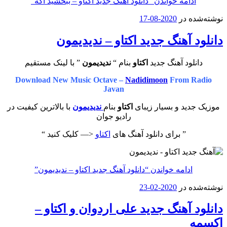
ادامه خواندن
“دانلود آهنگ جدید اکتاو – ببخشید اگه”
نوشته‌شده در
2020-08-17
دانلود آهنگ جدید اکتاو – ندیدیمون
دانلود آهنگ جدید
اکتاو
بنام “
ندیدیمون
” با لینک مستقیم
Download New Music Octave –
Nadidimoon
From Radio
Javan
موزیک جدید و بسیار زیبای
اکتاو
بنام
ندیدیمون
با بالاترین کیفیت در
رادیو جوان
” برای دانلود آهنگ های
اکتاو
<— کلیک کنید “
ادامه خواندن
“دانلود آهنگ جدید اکتاو – ندیدیمون”
نوشته‌شده در
2020-02-23
دانلود آهنگ جدید علی اردوان و اکتاو –
اکسمه