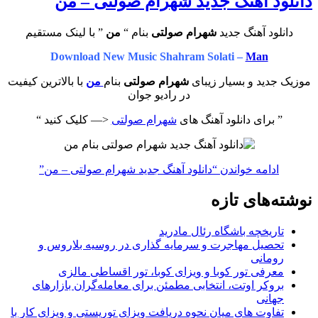
دانلود آهنگ جدید شهرام صولتی – من
دانلود آهنگ جدید
شهرام صولتی
بنام “
من
” با لینک مستقیم
Download New Music Shahram Solati –
Man
موزیک جدید و بسیار زیبای
شهرام صولتی
بنام
من
با بالاترین کیفیت
در رادیو جوان
” برای دانلود آهنگ های
شهرام صولتی
<— کلیک کنید “
ادامه خواندن
“دانلود آهنگ جدید شهرام صولتی – من”
نوشته‌های تازه
تاریخچه باشگاه رئال مادرید
تحصیل مهاجرت و سرمایه گذاری در روسیه بلاروس و
رومانی
معرفی تور کوبا و ویزای کوبا، تور اقساطی مالزی
بروکر اوتت، انتخابی مطمئن برای معامله‌گران بازارهای
جهانی
تفاوت های میان نحوه دریافت ویزای توریستی و ویزای کار با