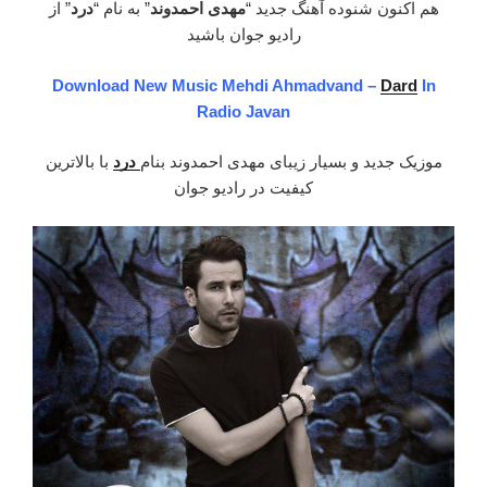
نفس”
هم اکنون شنوده آهنگ جدید “
مهدی احمدوند
” به نام “
درد
” از
رادیو جوان باشید
Download New Music Mehdi Ahmadvand –
Dard
In
Radio Javan
موزیک جدید و بسیار زیبای مهدی احمدوند بنام
درد
با بالاترین
کیفیت در رادیو جوان