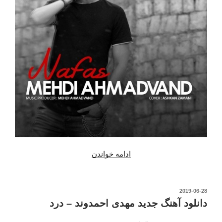
“دانلود
ادامه خواندن
آهنگ
جدید
مهدی
نوشته‌شده
2019-06-28
در
احمدوند
دانلود آهنگ جدید مهدی احمدوند – درد
–