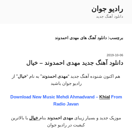
فتن
رادیو جوان
ه
دانلود آهنگ جدید
حتوا
برچسب:
دانلود آهنگ های مهدی احمدوند
نوشته‌شده
2019-10-06
در
دانلود آهنگ جدید مهدی احمدوند – خیال
هم اکنون شنوده آهنگ جدید “
مهدی احمدوند
” به نام “
خیال
” از
رادیو جوان باشید
Download New Music Mehdi Ahmadvand –
Khial
From
Radio Javan
موزیک جدید و بسیار زیبای
مهدی احمدوند
بنام
خیال
با بالاترین
کیفیت در رادیو جوان