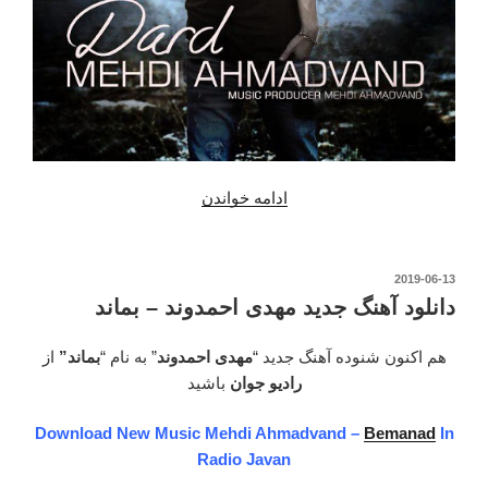
“دانلود
ادامه خواندن
آهنگ
جدید
مهدی
نوشته‌شده
2019-06-13
در
احمدوند
دانلود آهنگ جدید مهدی احمدوند – بماند
–
درد”
هم اکنون شنوده آهنگ جدید “
مهدی احمدوند
” به نام “
بماند”
از
رادیو جوان
باشید
Download New Music Mehdi Ahmadvand –
Bemanad
In
Radio Javan