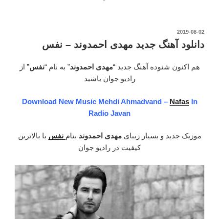
آهنگ
جدید
مهدی
نوشته‌شده
2019-08-02
در
احمدوند
دانلود آهنگ جدید مهدی احمدوند – نفس
–
خیال”
هم اکنون شنوده آهنگ جدید “
مهدی احمدوند
” به نام “
نفس
” از
رادیو جوان باشید
Download New Music Mehdi Ahmadvand –
Nafas
In
Radio Javan
موزیک جدید و بسیار زیبای
مهدی احمدوند
بنام
نفس
با بالاترین
کیفیت در رادیو جوان