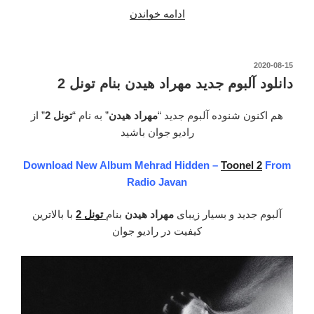
“دانلود
ادامه خواندن
آهنگ
جدید
سهراب
نوشته‌شده
2020-08-15
در
ام
دانلود آلبوم جدید مهراد هیدن بنام تونل 2
جی
و
هم اکنون شنوده آلبوم جدید “
مهراد هیدن
” به نام “
تونل 2
” از
مهراد
رادیو جوان باشید
هیدن
–
Download New Album Mehrad Hidden –
Toonel 2
From
منهای
Radio Javan
یک”
آلبوم جدید و بسیار زیبای
مهراد هیدن
بنام
تونل 2
با بالاترین
کیفیت در رادیو جوان