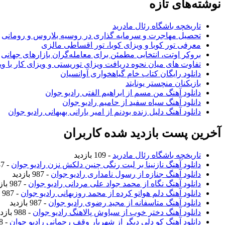
نوشته‌های تازه
تاریخچه باشگاه رئال مادرید
تحصیل مهاجرت و سرمایه گذاری در روسیه بلاروس و رومانی
معرفی تور کوبا و ویزای کوبا، تور اقساطی مالزی
بروکر اوتت، انتخابی مطمئن برای معامله‌گران بازارهای جهانی
تفاوت های میان نحوه دریافت ویزای توریستی و ویزای کار با وی
دانلود رایگان کتاب خام گیاهخواری آوانسیان
بازیکنان منچستر یونایتد
دانلود آهنگ من مسم از ابراهیم الفتی رادیو جوان
دانلود آهنگ سیاه سفید از حامیم رادیو جوان
دانلود آهنگ دلیل زنده بودنم از امیر بارانی بهبهانی رادیو جوان
آخرین پست بازدید شده کاربران
تاریخچه باشگاه رئال مادرید
- 109 بازدید
دانلود آهنگ نازنینا بر لبت رنگی چنین دلکش نزن رادیو جوان
- 987 بازدید
دانلود آهنگ جنازه از رسول نامداری رادیو جوان
- 987 بازدید
دانلود آهنگ نگاه از محمد جواد علی مردانی رادیو جوان
- 987 بازدید
دانلود آهنگ دلم هواتو کرده از محمد روزبهانی رادیو جوان
- 987 بازدید
دانلود آهنگ متاسفانه از مجید رضوی رادیو جوان
- 987 بازدید
دانلود آهنگ دختر خوب از سیاوش پالاهنگ رادیو جوان
- 988 بازدید
دانلود آهنگ کو دلی دیگر از شهریار وقف رحمانی رادیو جوان
- 988 بازدید