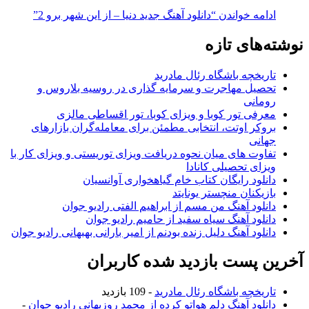
ادامه خواندن
“دانلود آهنگ جدید دنیا – از این شهر برو 2”
نوشته‌های تازه
تاریخچه باشگاه رئال مادرید
تحصیل مهاجرت و سرمایه گذاری در روسیه بلاروس و
رومانی
معرفی تور کوبا و ویزای کوبا، تور اقساطی مالزی
بروکر اوتت، انتخابی مطمئن برای معامله‌گران بازارهای
جهانی
تفاوت های میان نحوه دریافت ویزای توریستی و ویزای کار با
ویزای تحصیلی کانادا
دانلود رایگان کتاب خام گیاهخواری آوانسیان
بازیکنان منچستر یونایتد
دانلود آهنگ من مسم از ابراهیم الفتی رادیو جوان
دانلود آهنگ سیاه سفید از حامیم رادیو جوان
دانلود آهنگ دلیل زنده بودنم از امیر بارانی بهبهانی رادیو جوان
آخرین پست بازدید شده کاربران
تاریخچه باشگاه رئال مادرید
- 109 بازدید
دانلود آهنگ دلم هواتو کرده از محمد روزبهانی رادیو جوان
-