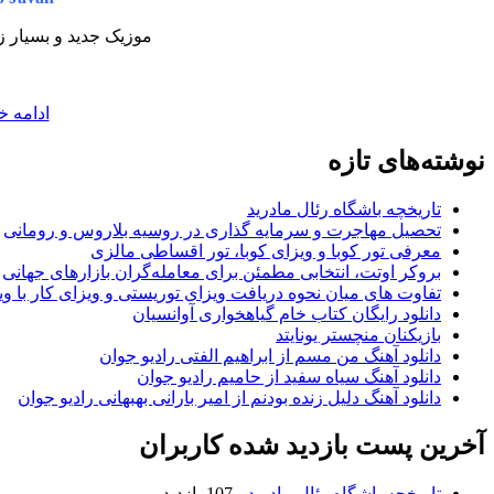
موزیک جدید و بسیار ز
ادامه خ
نوشته‌های تازه
تاریخچه باشگاه رئال مادرید
تحصیل مهاجرت و سرمایه گذاری در روسیه بلاروس و رومانی
معرفی تور کوبا و ویزای کوبا، تور اقساطی مالزی
بروکر اوتت، انتخابی مطمئن برای معامله‌گران بازارهای جهانی
تفاوت های میان نحوه دریافت ویزای توریستی و ویزای کار با وی
دانلود رایگان کتاب خام گیاهخواری آوانسیان
بازیکنان منچستر یونایتد
دانلود آهنگ من مسم از ابراهیم الفتی رادیو جوان
دانلود آهنگ سیاه سفید از حامیم رادیو جوان
دانلود آهنگ دلیل زنده بودنم از امیر بارانی بهبهانی رادیو جوان
آخرین پست بازدید شده کاربران
تاریخچه باشگاه رئال مادرید
- 107 بازدید