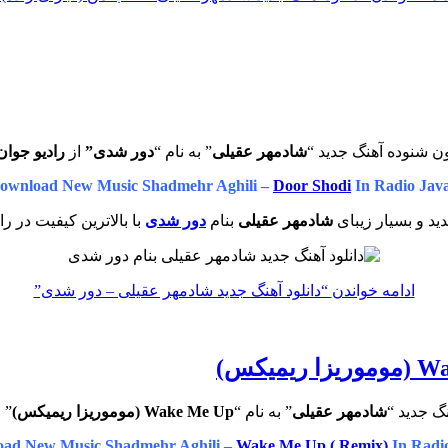
ن شنوده آهنگ جدید “
شادمهر عقیلی
” به نام “
دور شدی”
از
رادیو جوان
ownload New Music Shadmehr Aghili –
Door Shodi
In Radio Jav
ید و بسیار زیبای
شادمهر عقیلی
بنام
دور شدی
با بالاترین کیفیت در را
ادامه خواندن
“دانلود آهنگ جدید شادمهر عقیلی – دور شدی”
گ جدید “
شادمهر عقیلی
” به نام “
Wake Me Up (موموریزا ریمیکس)
” 
ad New Music Shadmehr Aghili –
Wake Me Up ( Remix)
In Radi